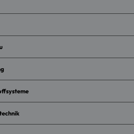
u
ng
offsysteme
technik