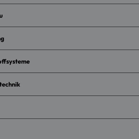
u
ng
offsysteme
technik