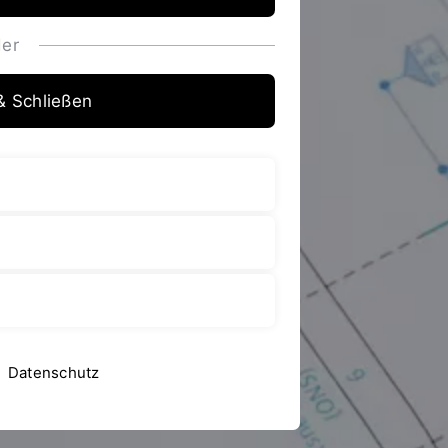
er
& Schließen
Datenschutz