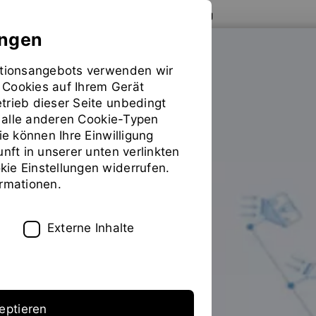
Zur Website der OTH Regensburg
ungen
mationsangebots verwenden wir
FAKULTÄT MASCHINENBAU
 Cookies auf Ihrem Gerät
trieb dieser Seite unbedingt
ür alle anderen Cookie-Typen
Studium
Modulhandbücher
Sie
ie können Ihre Einwilligung
befinden
unft in unserer unten verlinkten
sich
ie Einstellungen widerrufen.
auf
ormationen.
der
Seite
"Modulhandbücher"
Externe Inhalte
eptieren