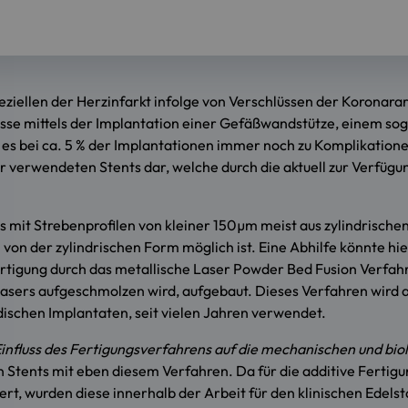
iellen der Herzinfarkt infolge von Verschlüssen der Koronararte
sse mittels der Implantation einer Gefäßwandstütze, einem sog
es bei ca. 5 % der Implantationen immer noch zu Komplikatione
 der verwendeten Stents dar, welche durch die aktuell zur Verf
 mit Strebenprofilen von kleiner 150µm meist aus zylindrische
von der zylindrischen Form möglich ist. Eine Abhilfe könnte hi
ertigung durch das metallische Laser Powder Bed Fusion Verfah
 Lasers aufgeschmolzen wird, aufgebaut. Dieses Verfahren wird a
ischen Implantaten, seit vielen Jahren verwendet.
influss des Fertigungsverfahrens auf die mechanischen und bio
n Stents mit eben diesem Verfahren. Da für die additive Fertig
ert, wurden diese innerhalb der Arbeit für den klinischen Edel