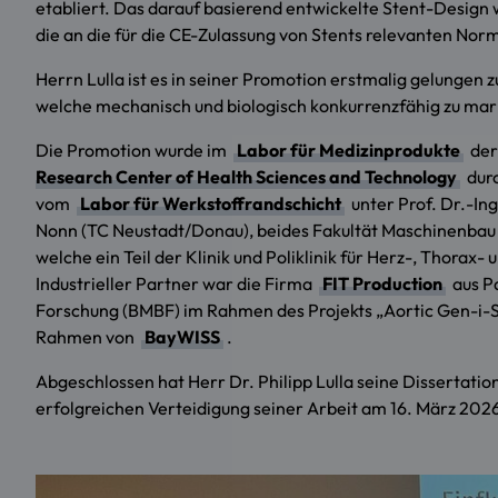
etabliert. Das darauf basierend entwickelte Stent-Design 
die an die für die CE-Zulassung von Stents relevanten Nor
Herrn Lulla ist es in seiner Promotion erstmalig gelungen 
welche mechanisch und biologisch konkurrenzfähig zu mark
Die Promotion wurde im
Labor für Medizinprodukte
der
Research Center of Health Sciences and Technology
durc
vom
Labor für Werkstoffrandschicht
unter Prof. Dr.-Ing
Nonn (TC Neustadt/Donau), beides Fakultät Maschinenbau d
welche ein Teil der Klinik und Poliklinik für Herz-, Thora
Industrieller Partner war die Firma
FIT Production
aus P
Forschung (BMBF) im Rahmen des Projekts „Aortic Gen-i-
Rahmen von
BayWISS
.
Abgeschlossen hat Herr Dr. Philipp Lulla seine Dissertati
erfolgreichen Verteidigung seiner Arbeit am 16. März 202