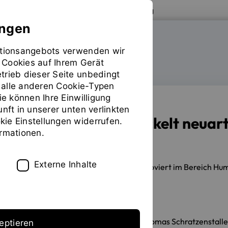
Zur Website der OTH Regensburg
ungen
mationsangebots verwenden wir
FAKULTÄT MASCHINENBAU
 Cookies auf Ihrem Gerät
trieb dieser Seite unbedingt
ür alle anderen Cookie-Typen
ie können Ihre Einwilligung
unft in unserer unten verlinkten
Doktorand entwickelt neuart
ie Einstellungen widerrufen.
ormationen.
Herzkrankheit
Externe Inhalte
15.04.2026
Dr. Philipp Lulla promoviert im Bereich Hu
Erstellt von
Prof. Dr.-Ing. Thomas Schratzenstalle
eptieren