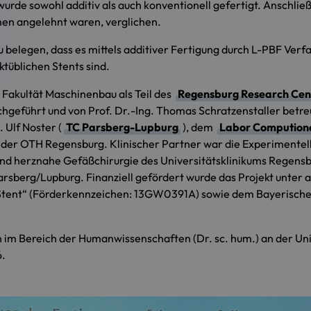
wurde sowohl additiv als auch konventionell gefertigt. Anschli
men angelehnt waren, verglichen.
zu belegen, dass es mittels additiver Fertigung durch L-PBF Verf
tüblichen Stents sind.
 Fakultät Maschinenbau als Teil des
Regensburg Research Cent
hgeführt und von Prof. Dr.-Ing. Thomas Schratzenstaller betre
. Ulf Noster (
TC Parsberg-Lupburg
), dem
Labor Computiona
er OTH Regensburg. Klinischer Partner war die Experimentelle H
x- und herznahe Gefäßchirurgie des Universitätsklinikums Regens
arsberg/Lupburg. Finanziell gefördert wurde das Projekt unter
Stent“ (Förderkennzeichen: 13GW0391A) sowie dem Bayerisches
on im Bereich der Humanwissenschaften (Dr. sc. hum.) an der Un
6.