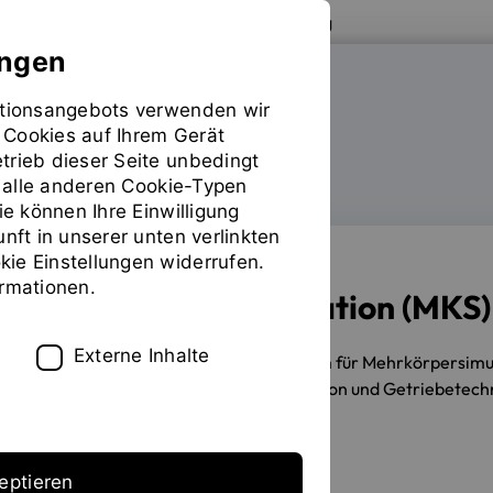
Zur Website der OTH Regensburg
ungen
mationsangebots verwenden wir
FAKULTÄT MASCHINENBAU
 Cookies auf Ihrem Gerät
trieb dieser Seite unbedingt
ür alle anderen Cookie-Typen
Labore
Sie
ie können Ihre Einwilligung
befinden
unft in unserer unten verlinkten
sich
ie Einstellungen widerrufen.
auf
ormationen.
der
Mehrkörpersimulation (MKS)
Seite
"Mehrkörpersimulation"
Externe Inhalte
Das Labor und Kompetenzzentrum für Mehrkörpersimulat
Mehrkörperdynamik, Fahrsimulation und Getriebetechn
Unser Team
eptieren