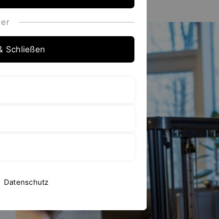
er
& Schließen
Datenschutz