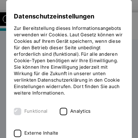
Zur Website der OTH Regensburg
Datenschutzeinstellungen
Zur Bereitstellung dieses Informationsangebots
FAKULTÄT MASCHINENBAU
verwenden wir Cookies. Laut Gesetz können wir
Cookies auf Ihrem Gerät speichern, wenn diese
für den Betrieb dieser Seite unbedingt
Personen
erforderlich sind (funktional). Für alle anderen
Sie
Cookie-Typen benötigen wir Ihre Einwilligung.
befinden
Sie können Ihre Einwilligung jederzeit mit
sich
Personen und Kontakte der
Wirkung für die Zukunft in unserer unten
auf
INHALT
verlinkten Datenschutzerklärung in den Cookie
der
Fakultät
Einstellungen widerrufen. Dort finden Sie auch
Seite
weitere Informationen.
"Personen"
Funktional
Analytics
Filter
Externe Inhalte