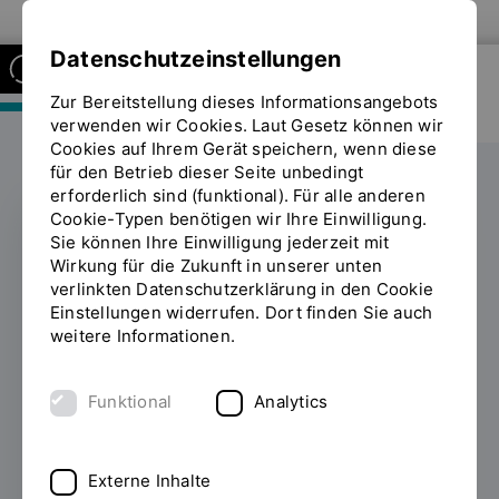
Zur Website der OTH Regensburg
Datenschutzeinstellungen
Zur Bereitstellung dieses Informationsangebots
FAKULTÄT MASCHINENBAU
verwenden wir Cookies. Laut Gesetz können wir
Cookies auf Ihrem Gerät speichern, wenn diese
für den Betrieb dieser Seite unbedingt
erforderlich sind (funktional). Für alle anderen
Cookie-Typen benötigen wir Ihre Einwilligung.
Sie können Ihre Einwilligung jederzeit mit
WISSENSTRANSFER
Wirkung für die Zukunft in unserer unten
verlinkten Datenschutzerklärung in den Cookie
Laserkraft für die
Einstellungen widerrufen. Dort finden Sie auch
weitere Informationen.
Gesundheit: Hightech-
Anwendungen in der
Funktional
Analytics
Medizintechnik
Externe Inhalte
25.03.2025
Doktoranden und