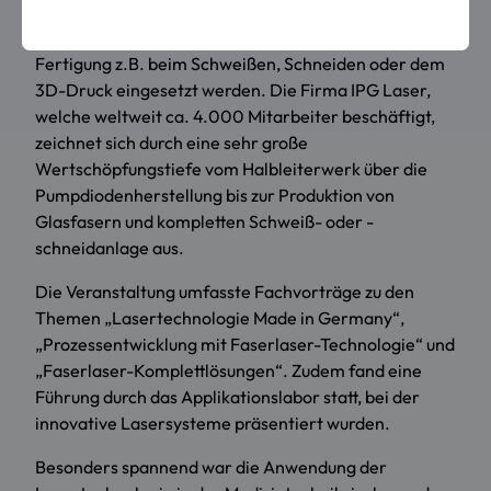
IPG Laser ist ein führender Hersteller von
Hochleistungs-Faserlasern, die in der industriellen
Fertigung z.B. beim Schweißen, Schneiden oder dem
3D-Druck eingesetzt werden. Die Firma IPG Laser,
welche weltweit ca. 4.000 Mitarbeiter beschäftigt,
zeichnet sich durch eine sehr große
Wertschöpfungstiefe vom Halbleiterwerk über die
Pumpdiodenherstellung bis zur Produktion von
Glasfasern und kompletten Schweiß- oder -
schneidanlage aus.
Die Veranstaltung umfasste Fachvorträge zu den
Themen „Lasertechnologie Made in Germany“,
„Prozessentwicklung mit Faserlaser-Technologie“ und
„Faserlaser-Komplettlösungen“. Zudem fand eine
Führung durch das Applikationslabor statt, bei der
innovative Lasersysteme präsentiert wurden.
Besonders spannend war die Anwendung der