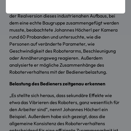
mit 32 Teilnehmern konnten diese den Roboter in
einer virtuellen Welt für sich optimal einstellen. An
der Realversion dieses industrienahen Aufbaus, bei
dem eine echte Baugruppe zusammengefügt werden
musste, beobachtete Johannes Höcherl per Kamera
rund 60 Probanden und untersuchte, wie die
Personen auf veränderte Parameter, wie
Geschwindigkeit des Roboterarms, Beschleunigung
oder Annäherungsweg reagieren. Außerdem
analysierte er mögliche Zusammenhänge des
Roboterverhaltens mit der Bedienerbelastung.
Belastung des Bedieners zeitgenau erkennen
„Es stellte sich heraus, dass sekundäre Effekte wie
etwa das Vibrieren des Roboters, ganz wesentlich für
den Arbeiter sind“, nennt Johannes Höcherl ein
Beispiel. Außerdem habe sich gezeigt, dass die
allgemeine Konsistenz des Roboterverhaltens
entscheidend für eine effiziente Zusammenarbeit ist.