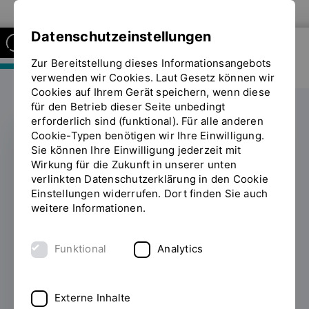
Zur Website der OTH Regensburg
Datenschutzeinstellungen
Zur Bereitstellung dieses Informationsangebots
FAKULTÄT MASCHINENBAU
verwenden wir Cookies. Laut Gesetz können wir
Cookies auf Ihrem Gerät speichern, wenn diese
für den Betrieb dieser Seite unbedingt
erforderlich sind (funktional). Für alle anderen
Cookie-Typen benötigen wir Ihre Einwilligung.
Sie können Ihre Einwilligung jederzeit mit
PROMOTION
Wirkung für die Zukunft in unserer unten
verlinkten Datenschutzerklärung in den Cookie
Wie Mensch und
Einstellungen widerrufen. Dort finden Sie auch
weitere Informationen.
Maschine am besten
kooperieren
Funktional
Analytics
11.07.2023
Johannes Höcherl hat seine
Promotion im Fachbereich Maschinenbau bei
Externe Inhalte