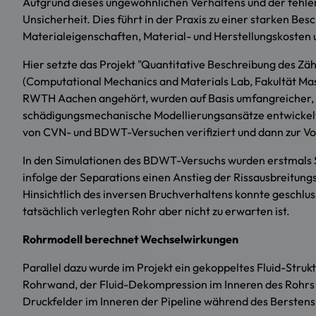
Aufgrund dieses ungewöhnlichen Verhaltens und der fehl
Unsicherheit. Dies führt in der Praxis zu einer starken
Materialeigenschaften, Material- und Herstellungskosten u
Hier setzte das Projekt "Quantitative Beschreibung des Zä
(Computational Mechanics and Materials Lab, Fakultät Mas
RWTH Aachen angehört, wurden auf Basis umfangreicher, e
schädigungsmechanische Modellierungsansätze entwickel
von CVN- und BDWT-Versuchen verifiziert und dann zur V
In den Simulationen des BDWT-Versuchs wurden erstmals S
infolge der Separations einen Anstieg der Rissausbreitung
Hinsichtlich des inversen Bruchverhaltens konnte geschlus
tatsächlich verlegten Rohr aber nicht zu erwarten ist.
Rohrmodell berechnet Wechselwirkungen
Parallel dazu wurde im Projekt ein gekoppeltes Fluid-Stru
Rohrwand, der Fluid-Dekompression im Inneren des Rohrs 
Druckfelder im Inneren der Pipeline während des Berstens