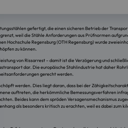
tungsstählen gefertigt, die einen sicheren Betrieb der Trans
begrenzt, weil die Stähle Anforderungen aus Prüfnormen aufgrund
hen Hochschule Regensburg (OTH Regensburg) wurde zweieinhal
chöpfen zu können.
tung von Rissarrest – damit ist die Verzögerung und schließlic
stransport dar. Die europäische Stahlindustrie hat daher Rohr
rheitsanforderungen gerecht werden.
eschöpft werden. Dies liegt daran, dass bei der Zähigkeitschar
ne auftreten, die herkömmliche Bemessungsverfahren infrage 
bachten. Beides kann dem spröden Versagensmechanismus zugeo
nhang als besonders kritisch zu erachten, weil es dabei zum k