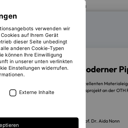
Zur Website der OTH Regensburg
ungen
mationsangebots verwenden wir
FAKULTÄT MASCHINENBAU
 Cookies auf Ihrem Gerät
trieb dieser Seite unbedingt
ür alle anderen Cookie-Typen
ie können Ihre Einwilligung
unft in unserer unten verlinkten
Volles Potenzial moderner Pi
ie Einstellungen widerrufen.
ormationen.
10.07.2020
Wie lassen sich die exzellenten Materialei
Damit befasste sich ein Forschungsprojekt an der OTH
Externe Inhalte
Erstellt von
Vincent Keim, Prof. Dr. Aida Nonn
eptieren