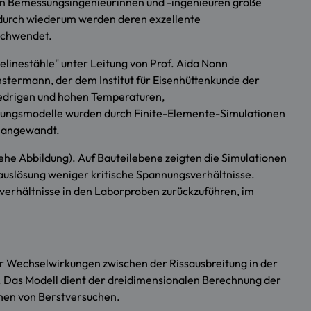
en Bemessungsingenieurinnen und -ingenieuren große
adurch wiederum werden deren exzellente
rschwendet.
elinestähle" unter Leitung von Prof. Aida Nonn
stermann, der dem Institut für Eisenhüttenkunde der
iedrigen und hohen Temperaturen,
gungsmodelle wurden durch Finite-Elemente-Simulationen
s angewandt.
he Abbildung). Auf Bauteilebene zeigten die Simulationen
hauslösung weniger kritische Spannungsverhältnisse.
sverhältnisse in den Laborproben zurückzuführen, im
der Wechselwirkungen zwischen der Rissausbreitung in der
 Das Modell dient der dreidimensionalen Berechnung der
onen von Berstversuchen.