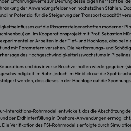
enden Erfahrungswerte zur Deutung desselbigen herrscht bei d
 Beschränkung der Anwendungsfelder von höchstzähen Stählen. D
nd ihr Potenzial für die Steigerung der Transportkapazität ve
higkeitseinflusses auf die Rissarresteigenschaften moderner Pip
chinenbau) an. Im Kooperationsprojekt mit Prof. Sebastian Mün
xperimenteller Arbeiten in der Tief- und Hochlage, also bei n
t und mit Parametern versehen. Die Verformungs- und Schädi
orhersage des Hochgeschwindigkeitsrisswachstums in Pipeline
eparations und das inverse Bruchverhalten wiedergegeben (sie
sgeschwindigkeit im Rohr, jedoch im Hinblick auf die Spaltbruc
sfolgert werden, dass dieses in der Hochlage auf die Spannung
ktur-Interaktions-Rohrmodell entwickelt, das die Abschätzung 
und der Erdhinterfüllung in Onshore-Anwendungen ermöglicht.
. Die Verifikation des FSI-Rohrmodells erfolgte durch Simulati