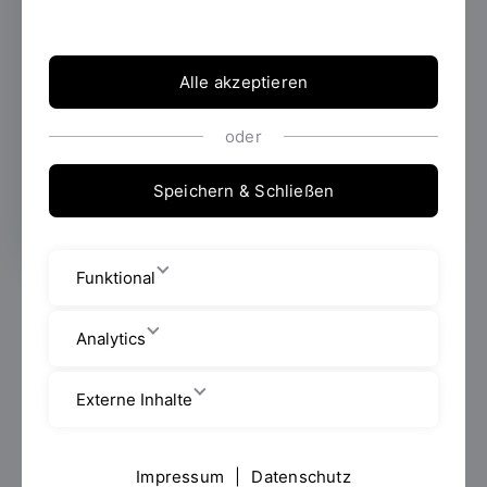
ChatGPT blicken
14.05.2025
Im Mai veranstaltet das Zentrum
Alle akzeptieren
für Weiterbildung und Wissensmanagement
(ZWW) der OTH Regensburg eine Info-
oder
Woche zum berufsbegleitenden Studium und
ein spannendes Afterworkseminar.
Speichern & Schließen
Funktional
In der Zeit vom 19. bis 23. Mai 2025 können sich
Interessierte im Rahmen einer Info-Woche über die
Analytics
Weiterbildungsangebote der OTH Regensburg
informieren. Es finden Veranstaltungen zu allen
Externe Inhalte
berufsbegleitenden Bachelor- und
Masterstudiengängen der Hochschule statt. Auch
einzelne Zertifikate werden präsentiert.
Impressum
|
Datenschutz