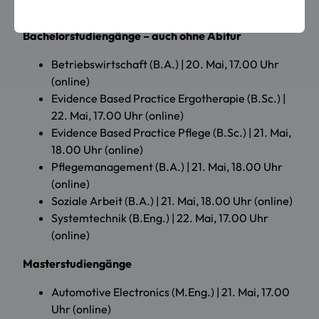
Bachelorstudiengänge – auch ohne Abitur
Betriebswirtschaft (B.A.) | 20. Mai, 17.00 Uhr
(online)
Evidence Based Practice Ergotherapie (B.Sc.) |
22. Mai, 17.00 Uhr (online)
Evidence Based Practice Pflege (B.Sc.) | 21. Mai,
18.00 Uhr (online)
Pflegemanagement (B.A.) | 21. Mai, 18.00 Uhr
(online)
Soziale Arbeit (B.A.) | 21. Mai, 18.00 Uhr (online)
Systemtechnik (B.Eng.) | 22. Mai, 17.00 Uhr
(online)
Masterstudiengänge
Automotive Electronics (M.Eng.) | 21. Mai, 17.00
Uhr (online)