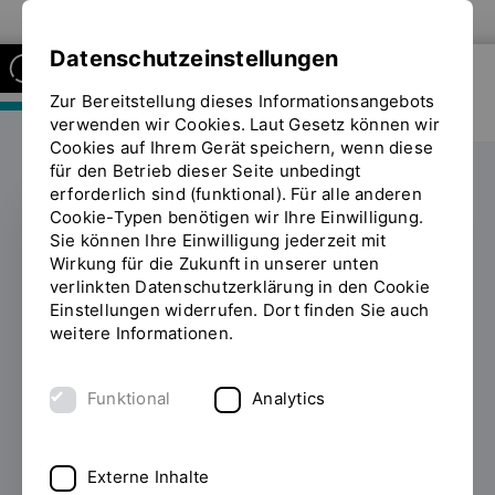
Zur Website der OTH Regensburg
Datenschutzeinstellungen
Zur Bereitstellung dieses Informationsangebots
FAKULTÄT MASCHINENBAU
verwenden wir Cookies. Laut Gesetz können wir
Cookies auf Ihrem Gerät speichern, wenn diese
für den Betrieb dieser Seite unbedingt
erforderlich sind (funktional). Für alle anderen
Cookie-Typen benötigen wir Ihre Einwilligung.
Sie können Ihre Einwilligung jederzeit mit
WEITERBILDUNG
Wirkung für die Zukunft in unserer unten
verlinkten Datenschutzerklärung in den Cookie
Über
Einstellungen widerrufen. Dort finden Sie auch
weitere Informationen.
berufsbegleitende
Studiengänge
Funktional
Analytics
informieren und hinter
die Kulissen von
Externe Inhalte