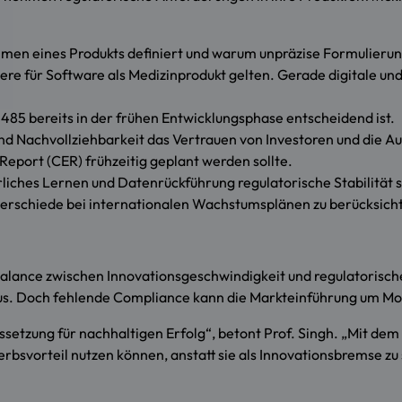
hmen eines Produkts definiert und warum unpräzise Formulieru
e für Software als Medizinprodukt gelten. Gerade digitale und K
85 bereits in der frühen Entwicklungsphase entscheidend ist.
nd Nachvollziehbarkeit das Vertrauen von Investoren und die Au
Report (CER) frühzeitig geplant werden sollte.
liches Lernen und Datenrückführung regulatorische Stabilität 
erschiede bei internationalen Wachstumsplänen zu berücksicht
Balance zwischen Innovationsgeschwindigkeit und regulatorisch
kus. Doch fehlende Compliance kann die Markteinführung um Mo
aussetzung für nachhaltigen Erfolg“, betont Prof. Singh. „Mit 
rbsvorteil nutzen können, anstatt sie als Innovationsbremse zu