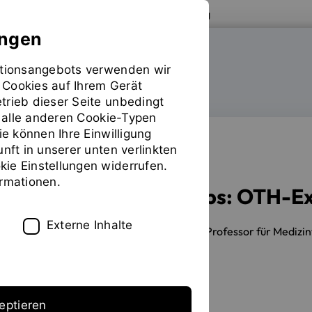
Zur Website der OTH Regensburg
ungen
mationsangebots verwenden wir
FAKULTÄT MASCHINENBAU
 Cookies auf Ihrem Gerät
trieb dieser Seite unbedingt
ür alle anderen Cookie-Typen
ie können Ihre Einwilligung
unft in unserer unten verlinkten
WHITEPAPER
ie Einstellungen widerrufen.
ormationen.
MedTech-Start-ups: OTH-Exp
Externe Inhalte
11.12.2025
Prof. Dr. Max D. Singh, Professor für Medi
eptieren
Erstellt von
TÜV SÜD