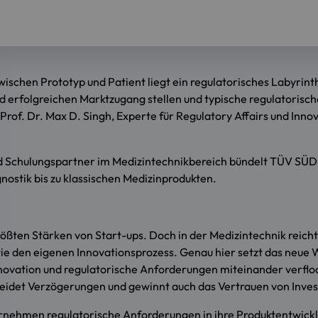
ischen Prototyp und Patient liegt ein regulatorisches Labyrint
d erfolgreichen Marktzugang stellen und typische regulatorisc
f. Dr. Max D. Singh, Experte für Regulatory Affairs und Inno
 und Schulungspartner im Medizintechnikbereich bündelt TÜV SÜ
nostik bis zu klassischen Medizinprodukten.
ßten Stärken von Start-ups. Doch in der Medizintechnik reicht da
e den eigenen Innovationsprozess. Genau hier setzt das neue 
novation und regulatorische Anforderungen miteinander verfloch
eidet Verzögerungen und gewinnt auch das Vertrauen von Inves
nehmen regulatorische Anforderungen in ihre Produktentwicklu