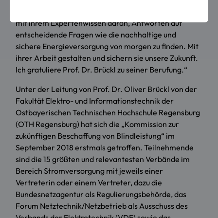
an unseren bayerischen Hochschulen. Sie arbeiten
mit ihrem Expertenwissen daran, Antworten auf
entscheidende Fragen wie die nachhaltige und
sichere Energieversorgung von morgen zu finden. Mit
ihrer Arbeit gestalten und sichern sie unsere Zukunft.
Ich gratuliere Prof. Dr. Brückl zu seiner Berufung.“
Unter der Leitung von Prof. Dr. Oliver Brückl von der
Fakultät Elektro- und Informationstechnik der
Ostbayerischen Technischen Hochschule Regensburg
(OTH Regensburg) hat sich die „Kommission zur
zukünftigen Beschaffung von Blindleistung“ im
September 2018 erstmals getroffen. Teilnehmende
sind die 15 größten und relevantesten Verbände im
Bereich Stromversorgung mit jeweils einer
Vertreterin oder einem Vertreter, dazu die
Bundesnetzagentur als Regulierungsbehörde, das
Forum Netztechnik/Netzbetrieb als Ausschuss des
Verbands der Elektrotechnik (VDE) sowie das