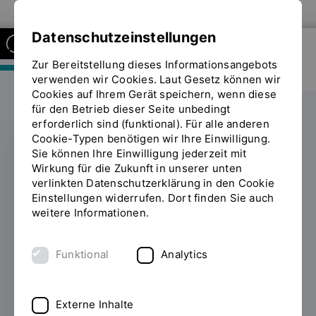
Zur Website der OTH Regensburg
Datenschutzeinstellungen
Zur Bereitstellung dieses Informationsangebots
FAKULTÄT MASCHINENBAU
verwenden wir Cookies. Laut Gesetz können wir
Cookies auf Ihrem Gerät speichern, wenn diese
für den Betrieb dieser Seite unbedingt
erforderlich sind (funktional). Für alle anderen
Cookie-Typen benötigen wir Ihre Einwilligung.
Sie können Ihre Einwilligung jederzeit mit
Team um Prof. Dr.
Wirkung für die Zukunft in unserer unten
verlinkten Datenschutzerklärung in den Cookie
Brückl in
Einstellungen widerrufen. Dort finden Sie auch
weitere Informationen.
Bundeskommission
vertreten
Funktional
Analytics
15.11.2018
Die OTH Regensburg ist Mitglied
der vom Bundesministerium für Wirtschaft
Externe Inhalte