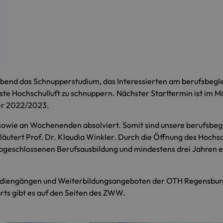
abend das Schnupperstudium, das Interessierten am berufsbegl
ste Hochschulluft zu schnuppern. Nächster Starttermin ist im M
er 2022/2023.
wie an Wochenenden absolviert. Somit sind unsere berufsbegle
rläutert Prof. Dr. Klaudia Winkler. Durch die Öffnung des Hochsc
abgeschlossenen Berufsausbildung und mindestens drei Jahren 
Studiengängen und Weiterbildungsangeboten der OTH Regensbu
ts gibt es auf den Seiten des ZWW.