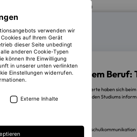
Zur Website der OTH Regensburg
ungen
mationsangebots verwenden wir
FAKULTÄT MASCHINENBAU
 Cookies auf Ihrem Gerät
trieb dieser Seite unbedingt
ür alle anderen Cookie-Typen
ie können Ihre Einwilligung
unft in unserer unten verlinkten
Studieren neben dem Beruf:
ie Einstellungen widerrufen.
ormationen.
16.02.2022
Mehr als 260 Interessierte haben sich be
Möglichkeiten des berufsbegleitenden Studiums informi
Externe Inhalte
Erstellt von
Stabsstelle Hochschulkommunikation u
eptieren