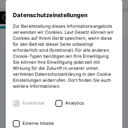
Zur Website der OTH Regensburg
Datenschutzeinstellungen
Zur Bereitstellung dieses Informationsangebots
FAKULTÄT MASCHINENBAU
verwenden wir Cookies. Laut Gesetz können wir
Cookies auf Ihrem Gerät speichern, wenn diese
für den Betrieb dieser Seite unbedingt
erforderlich sind (funktional). Für alle anderen
Cookie-Typen benötigen wir Ihre Einwilligung.
Sie können Ihre Einwilligung jederzeit mit
Studie und Vortrag zum
Wirkung für die Zukunft in unserer unten
verlinkten Datenschutzerklärung in den Cookie
Thema
Einstellungen widerrufen. Dort finden Sie auch
weitere Informationen.
„Digitalisierung in der
Logistik“
Funktional
Analytics
07.11.2019
Leuchtturm oder Luftschloss? In
einem Vortrag auf der Bundestagung der
Externe Inhalte