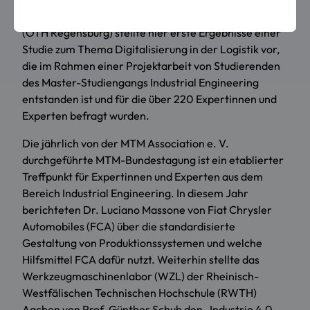
Ostbayerischen Technischen Hochschule Regensburg
(OTH Regensburg) stellte hier erste Ergebnisse einer
Studie zum Thema Digitalisierung in der Logistik vor,
die im Rahmen einer Projektarbeit von Studierenden
des Master-Studiengangs
Industrial Engineering
entstanden ist und für die über 220 Expertinnen und
Experten befragt wurden.
Die jährlich von der
MTM Association e. V.
durchgeführte MTM-Bundestagung ist ein etablierter
Treffpunkt für Expertinnen und Experten aus dem
Bereich Industrial Engineering. In diesem Jahr
berichteten Dr. Luciano Massone von
Fiat Chrysler
Automobiles
(FCA) über die standardisierte
Gestaltung von Produktionssystemen und welche
Hilfsmittel FCA dafür nutzt. Weiterhin stellte das
Werkzeugmaschinenlabor (WZL) der Rheinisch-
Westfälischen Technischen Hochschule (RWTH)
Aachen von Prof. Günther Schuh den „Industrie 4.0