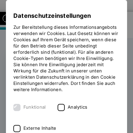
Zur Website der OTH Regensburg
Datenschutzeinstellungen
Zur Bereitstellung dieses Informationsangebots
FAKULTÄT MASCHINENBAU
verwenden wir Cookies. Laut Gesetz können wir
Cookies auf Ihrem Gerät speichern, wenn diese
für den Betrieb dieser Seite unbedingt
erforderlich sind (funktional). Für alle anderen
Cookie-Typen benötigen wir Ihre Einwilligung.
Sie können Ihre Einwilligung jederzeit mit
Stiftungsprofessur für
Wirkung für die Zukunft in unserer unten
verlinkten Datenschutzerklärung in den Cookie
OTH Regensburg von
Einstellungen widerrufen. Dort finden Sie auch
weitere Informationen.
der Scheubeck-Jansen
Stiftung
Funktional
Analytics
17.12.2018
Die OTH Regensburg erhält zum
Wintersemester 2019/2020 eine neue W2-
Externe Inhalte