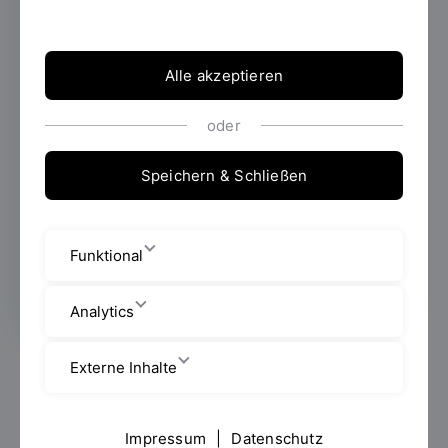
Professur für das Lehrgebiet „Künstliche
Intelligenz in der additiven Fertigung“,
gestiftet von der Scheubeck-Jansen Stiftung.
Dazu fand am 14. Dezember die offizielle
Alle akzeptieren
Vertragsunterzeichnung statt.
oder
Speichern & Schließen
Erstellt von
Stabsstelle
Hochschulkommunikation und
Öffentlichkeitsarbeit
Funktional
Analytics
An der Fakultät Maschinenbau der OTH Regensburg
Externe Inhalte
wird zum Wintersemester 2019/2020 eine neue W2-
Professur inklusive eines wissenschaftlichen
Mitarbeiters für das Lehrgebiet „Künstliche
Impressum
|
Datenschutz