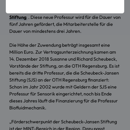
Intelligenz in der additiven Fertigung“ eingerichtet
werden, gestiftet von der
Scheubeck-Jansen
Stiftung
. Diese neue Professur wird für die Dauer von
fünf Jahren gefördert, die Mitarbeiterstelle für die
Dauer von mindestens drei Jahren.
Die Höhe der Zuwendung beträgt insgesamt eine
Million Euro. Zur Vertragsunterzeichnung kamen am
14. Dezember 2018 Susanne und Richard Scheubeck,
Vorstände der Stiftung, an die OTH Regensburg. Es ist
bereits die dritte Professur, die die Scheubeck-Jansen
Stiftung (SJS) an der OTH Regensburg finanziert:
Schon im Jahr 2002 wurde mit Geldern der SJS eine
Professur für Sensorik eingerichtet, noch bis Ende
dieses Jahres läuft die Finanzierung für die Professur
Biofluidmechanik.
„Förderschwerpunkt der Scheubeck-Jansen Stiftung
ist der MINT-Bereich in der Region. Dazu passt