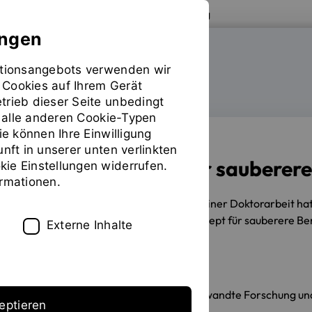
Zur Website der OTH Regensburg
ungen
mationsangebots verwenden wir
FAKULTÄT MASCHINENBAU
 Cookies auf Ihrem Gerät
trieb dieser Seite unbedingt
ür alle anderen Cookie-Typen
ie können Ihre Einwilligung
unft in unserer unten verlinkten
Sensorkonzept für sauberer
ie Einstellungen widerrufen.
ormationen.
29.11.2022
Mit der Verteidigung seiner Doktorarbeit h
steht ein kombiniertes Sensorkonzept für sauberere B
Externe Inhalte
Erstellt von
Institut für Angewandte Forschung u
eptieren