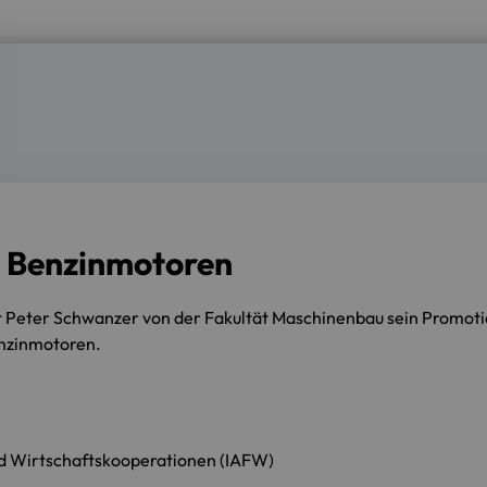
e Benzinmotoren
at Peter Schwanzer von der Fakultät Maschinenbau sein Promo
enzinmotoren.
nd Wirtschaftskooperationen (IAFW)