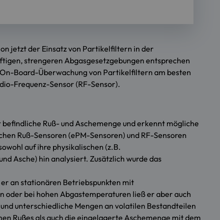
jetzt der Einsatz von Partikelfiltern in der
ftigen, strengeren Abgasgesetzgebungen entsprechen
te On-Board-Überwachung von Partikelfiltern am besten
Radio-Frequenz-Sensor (RF-Sensor).
ent befindliche Ruß- und Aschemenge und erkennt mögliche
atischen Ruß-Sensoren (ePM-Sensoren) und RF-Sensoren
owohl auf ihre physikalischen (z.B.
und Asche) hin analysiert. Zusätzlich wurde das
 er an stationären Betriebspunkten mit
ßen oder bei hohen Abgastemperaturen ließ er aber auch
und unterschiedliche Mengen an volatilen Bestandteilen
ichen Rußes als auch die eingelagerte Aschemenge mit dem