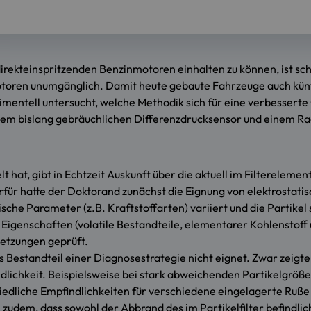
ekteinspritzenden Benzinmotoren einhalten zu können, ist schon 
toren unumgänglich. Damit heute gebaute Fahrzeuge auch kün
imentell untersucht, welche Methodik sich für eine verbesser
 einem bislang gebräuchlichen Differenzdrucksensor und einem 
hat, gibt in Echtzeit Auskunft über die aktuell im Filterelem
ierfür hatte der Doktorand zunächst die Eignung von elektrost
e Parameter (z.B. Kraftstoffarten) variiert und die Partikel s
Eigenschaften (volatile Bestandteile, elementarer Kohlenstoff 
etzungen geprüft.
Bestandteil einer Diagnosestrategie nicht eignet. Zwar zeigte
ndlichkeit. Beispielsweise bei stark abweichenden Partikelgrö
edliche Empfindlichkeiten für verschiedene eingelagerte Ruße 
 zudem, dass sowohl der Abbrand des im Partikelfilter befindl