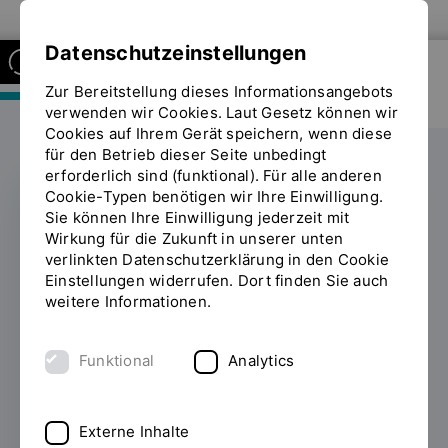
Zur Website der OTH Regensburg
Datenschutzeinstellungen
Zur Bereitstellung dieses Informationsangebots
FAKULTÄT MASCHINENBAU
verwenden wir Cookies. Laut Gesetz können wir
Cookies auf Ihrem Gerät speichern, wenn diese
für den Betrieb dieser Seite unbedingt
erforderlich sind (funktional). Für alle anderen
Cookie-Typen benötigen wir Ihre Einwilligung.
Sie können Ihre Einwilligung jederzeit mit
Promotion erfolgreich
Wirkung für die Zukunft in unserer unten
verlinkten Datenschutzerklärung in den Cookie
abgeschlossen
Einstellungen widerrufen. Dort finden Sie auch
weitere Informationen.
13.08.2020
Alexander Koder, Doktorand an
der Fakultät Maschinenbau und 2011 mit
Funktional
Analytics
einem Preis für herausragende technisch-
wissenschaftliche Leistungen in einer
anwendungsbezogenen Masterarbeit
Externe Inhalte