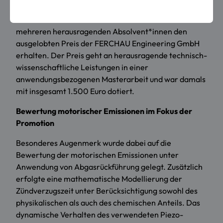
Alexander Koder hatte bereits Ende 2011 als einer von
mehreren herausragenden Absolvent*innen den
ausgelobten Preis der
FERCHAU Engineering GmbH
erhalten. Der Preis geht an herausragende technisch-
wissenschaftliche Leistungen in einer
anwendungsbezogenen Masterarbeit und war damals
mit insgesamt 1.500 Euro dotiert.
Bewertung motorischer Emissionen im Fokus der
Promotion
Besonderes Augenmerk wurde dabei auf die
Bewertung der motorischen Emissionen unter
Anwendung von Abgasrückführung gelegt. Zusätzlich
erfolgte eine mathematische Modellierung der
Zündverzugszeit unter Berücksichtigung sowohl des
physikalischen als auch des chemischen Anteils. Das
dynamische Verhalten des verwendeten Piezo-