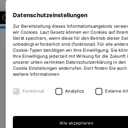
Zur Website der OTH Regensburg
Datenschutzeinstellungen
Zur Bereitstellung dieses Informationsangebots verw
FAKULTÄT MASCHINENBAU
wir Cookies. Laut Gesetz können wir Cookies auf Ihre
Gerät speichern, wenn diese für den Betrieb dieser Sei
unbedingt erforderlich sind (funktional). Für alle ander
Cookie-Typen benötigen wir Ihre Einwilligung. Sie kön
Ihre Einwilligung jederzeit mit Wirkung für die Zukunft 
unserer unten verlinkten Datenschutzerklärung in den
Profilpolarenmessung
Cookie Einstellungen widerrufen. Dort finden Sie auch
weitere Informationen.
im Labor
Windkanal/Strömungsmesst
Funktional
Analytics
Externe In
29.10.2018
Der experimentelle Ansatz des
Labors Windkanal/Strömungstechnik der
OTH Regensburg ist nach wie vor von
Alle akzeptieren
praktischer Bedeutung. Mehrere