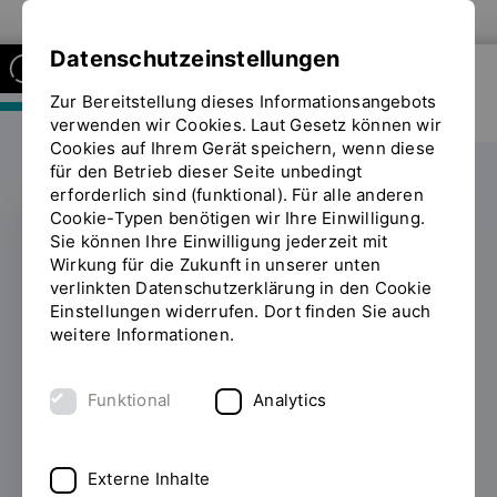
Zur Website der OTH Regensburg
Datenschutzeinstellungen
Zur Bereitstellung dieses Informationsangebots
FAKULTÄT MASCHINENBAU
verwenden wir Cookies. Laut Gesetz können wir
Cookies auf Ihrem Gerät speichern, wenn diese
für den Betrieb dieser Seite unbedingt
erforderlich sind (funktional). Für alle anderen
Cookie-Typen benötigen wir Ihre Einwilligung.
Sie können Ihre Einwilligung jederzeit mit
AUSZEICHNUNG
Wirkung für die Zukunft in unserer unten
verlinkten Datenschutzerklärung in den Cookie
Preis für gute Lehre an
Einstellungen widerrufen. Dort finden Sie auch
weitere Informationen.
Prof. Dr. Markus
Goldhacker verliehen
Funktional
Analytics
19.12.2024
Die Studierenden der Fakultät
Maschinenbau haben gewählt: Prof. Dr.
Externe Inhalte