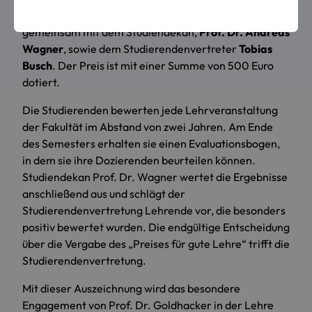
Dr. Ulrich Briem
, überreichte die Auszeichnung
gemeinsam mit dem Studiendekan,
Prof. Dr. Andreas
Wagner
, sowie dem Studierendenvertreter
Tobias
Busch
. Der Preis ist mit einer Summe von 500 Euro
dotiert.
Die Studierenden bewerten jede Lehrveranstaltung
der Fakultät im Abstand von zwei Jahren. Am Ende
des Semesters erhalten sie einen Evaluationsbogen,
in dem sie ihre Dozierenden beurteilen können.
Studiendekan Prof. Dr. Wagner wertet die Ergebnisse
anschließend aus und schlägt der
Studierendenvertretung Lehrende vor, die besonders
positiv bewertet wurden. Die endgültige Entscheidung
über die Vergabe des „Preises für gute Lehre“ trifft die
Studierendenvertretung.
Mit dieser Auszeichnung wird das besondere
Engagement von Prof. Dr. Goldhacker in der Lehre