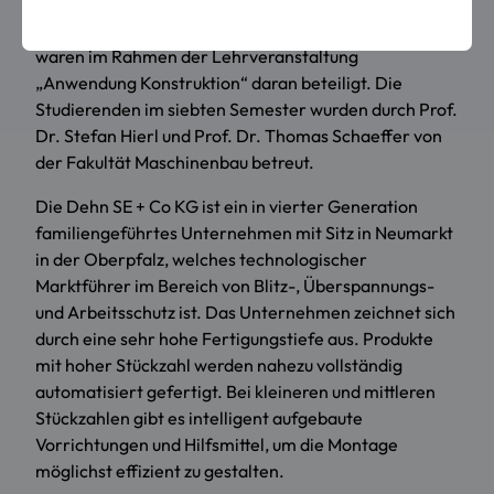
Co KG gestellt wurde. Zwölf Teams des
Studienschwerpunkts „Entwicklung und Konstruktion“
waren im Rahmen der Lehrveranstaltung
„Anwendung Konstruktion“ daran beteiligt. Die
Studierenden im siebten Semester wurden durch Prof.
Dr. Stefan Hierl und Prof. Dr. Thomas Schaeffer von
der Fakultät Maschinenbau betreut.
Die Dehn SE + Co KG ist ein in vierter Generation
familiengeführtes Unternehmen mit Sitz in Neumarkt
in der Oberpfalz, welches technologischer
Marktführer im Bereich von Blitz-, Überspannungs-
und Arbeitsschutz ist. Das Unternehmen zeichnet sich
durch eine sehr hohe Fertigungstiefe aus. Produkte
mit hoher Stückzahl werden nahezu vollständig
automatisiert gefertigt. Bei kleineren und mittleren
Stückzahlen gibt es intelligent aufgebaute
Vorrichtungen und Hilfsmittel, um die Montage
möglichst effizient zu gestalten.