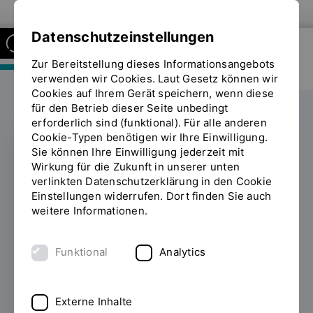
Zur Website der OTH Regensburg
Datenschutzeinstellungen
Zur Bereitstellung dieses Informationsangebots
FAKULTÄT MASCHINENBAU
verwenden wir Cookies. Laut Gesetz können wir
Cookies auf Ihrem Gerät speichern, wenn diese
für den Betrieb dieser Seite unbedingt
erforderlich sind (funktional). Für alle anderen
Cookie-Typen benötigen wir Ihre Einwilligung.
Sie können Ihre Einwilligung jederzeit mit
Pflanzenöltechnik und
Wirkung für die Zukunft in unserer unten
verlinkten Datenschutzerklärung in den Cookie
Europapolitik
Einstellungen widerrufen. Dort finden Sie auch
weitere Informationen.
29.11.2022
Die CSU-Europaabgeordnete
Marlene Mortler besuchte die OTH
Funktional
Analytics
Regensburg und informierte sich im Labor
von Prof. Hans-Peter Rabl über ein
Forschungsprojekt zur Verwendung von
Externe Inhalte