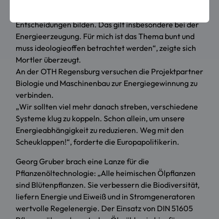
zusammenarbeiten. Denn die Erkenntnisse aus der
Forschung sollten auch die Grundlage für politische
Entscheidungen bilden. Das gilt insbesondere bei der
Energieerzeugung. Für mich ist das Thema bunt und
muss ideologieoffen betrachtet werden“, zeigte sich
Mortler überzeugt.
An der OTH Regensburg versuchen die Projektpartner
Biologie und Maschinenbau zur Energiegewinnung zu
verbinden.
„Wir sollten viel mehr danach streben, verschiedene
Systeme klug zu koppeln. Schon allein, um unsere
Energieabhängigkeit zu reduzieren. Weg mit den
Scheuklappen!“, forderte die Europapolitikerin.
Georg Gruber brach eine Lanze für die
Pflanzenöltechnologie: „Alle heimischen Ölpflanzen
sind Blütenpflanzen. Sie verbessern die Biodiversität,
liefern Energie und Eiweiß und in Stromgeneratoren
wertvolle Regelenergie. Der Einsatz von DIN 51605