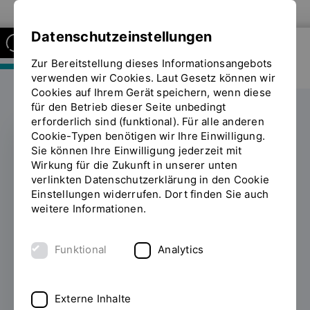
Zur Website der OTH Regensburg
Datenschutzeinstellungen
Zur Bereitstellung dieses Informationsangebots
FAKULTÄT MASCHINENBAU
verwenden wir Cookies. Laut Gesetz können wir
Cookies auf Ihrem Gerät speichern, wenn diese
für den Betrieb dieser Seite unbedingt
erforderlich sind (funktional). Für alle anderen
Cookie-Typen benötigen wir Ihre Einwilligung.
Sie können Ihre Einwilligung jederzeit mit
Pedelecs aus
Wirkung für die Zukunft in unserer unten
verlinkten Datenschutzerklärung in den Cookie
recycelten
Einstellungen widerrufen. Dort finden Sie auch
weitere Informationen.
Fahrradteilen und
Leichtbaurahmen
Funktional
Analytics
entwickelt
Externe Inhalte
06.05.2020
Im Labor Faserverbundtechnik