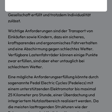
möglich, wenn ein Transportmittel zur Verfügung
gestellt wird, das auch die Bedürfnisse der
Gesellschaft erfüllt und trotzdem Individualität
zulässt.
Wichtige Anforderungen sind der Transport von
Einkäufen sowie Kindern, dazu ein sicheres,
kraftsparendes und ergonomisches Fahrverhalten
und eine Abschirmung gegen schlechtes Wetter.
Verfügbare Lastenfahrräder können einige Punkte
zwar erfüllen, sind aber eher untauglich bei
schlechtem Wetter.
Eine mögliche Anforderungserfüllung könnte durch
sogenannte Pedal Electric Cycles (Pedelecs) mit
einem unterstützenden Elektromotor bis maximal
25 Kilometer pro Stunde, einer Überdachung und
integriertem Nutzlastbereich realisiert werden. Da
die meisten lasttragenden Strukturen wie der