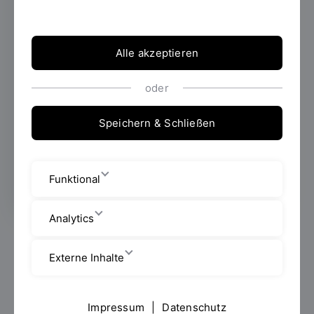
der Fakultät Maschinenbau wurde im
Wintersemester 2019/2020 der erste
Prototyp eines Leichtbau-Pedelecs mit
Alle akzeptieren
recycelten Fahrradteilen und einem
Carbonrahmen entwickelt und gefertigt.
oder
Speichern & Schließen
Erstellt von
Marco Siegl
Funktional
Analytics
Für den Klimaschutz und eine Verringerung der
Emissionen ist vor allem in urbanen Gebieten eine
Externe Inhalte
grundsätzliche Verkehrswende vonnöten. Eine
angestrebte Reduzierung des CO
-Ausstoßes sowie
2
des Verkehrsaufkommens in Städten ist nur dann
Impressum
|
Datenschutz