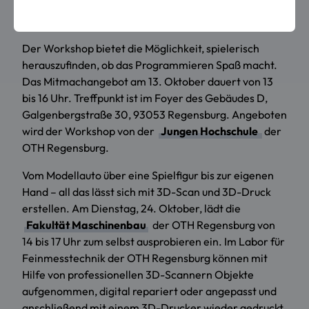
stehen fachkundige Ansprechpartnerinnen und
Ansprechpartner zur Seite.
Der Workshop bietet die Möglichkeit, spielerisch
herauszufinden, ob das Programmieren Spaß macht.
Das Mitmachangebot am 13. Oktober dauert von 13
bis 16 Uhr. Treffpunkt ist im Foyer des Gebäudes D,
Galgenbergstraße 30, 93053 Regensburg. Angeboten
wird der Workshop von der
Jungen Hochschule
der
OTH Regensburg.
Vom Modellauto über eine Spielfigur bis zur eigenen
Hand – all das lässt sich mit 3D-Scan und 3D-Druck
erstellen. Am Dienstag, 24. Oktober, lädt die
Fakultät Maschinenbau
der OTH Regensburg von
14 bis 17 Uhr zum selbst ausprobieren ein. Im Labor für
Feinmesstechnik der OTH Regensburg können mit
Hilfe von professionellen 3D-Scannern Objekte
aufgenommen, digital repariert oder angepasst und
anschließend mit einem 3D-Drucker wieder gedruckt