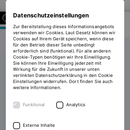
Zur Website der OTH Regensburg
Datenschutzeinstellungen
Zur Bereitstellung dieses Informationsangebots
FAKULTÄT MASCHINENBAU
verwenden wir Cookies. Laut Gesetz können wir
Cookies auf Ihrem Gerät speichern, wenn diese
für den Betrieb dieser Seite unbedingt
erforderlich sind (funktional). Für alle anderen
Cookie-Typen benötigen wir Ihre Einwilligung.
Sie können Ihre Einwilligung jederzeit mit
VIDEOSPIELE UND 3D-DRUCK
Wirkung für die Zukunft in unserer unten
verlinkten Datenschutzerklärung in den Cookie
OTH bietet Workshops
Einstellungen widerrufen. Dort finden Sie auch
weitere Informationen.
bei Code Week Bayern
an
Funktional
Analytics
11.10.2023
Die Code Week lädt dazu ein, die
Welt der Technologie zu erkunden, zu tüfteln,
Externe Inhalte