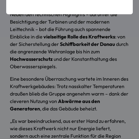
versorgen.
Neben den technischen Highlights – darunter die
Besichtigung der Turbinen und der modernen
Leittechnik – bot die Führung auch spannende
Einblicke in die
vielseitige Rolle des Kraftwerks
: von
der Sicherstellung der
Schiffbarkeit der Donau
durch
die angrenzende Wehranlage bis hin zum
Hochwasserschutz
und der Konstanthaltung des
Oberwasserspiegels.
Eine besondere Überraschung wartete im Inneren des
Kraftwerkgebäudes: Trotz nasskalter Temperaturen
draußen blieb die Gruppe angenehm warm – dank der
cleveren Nutzung von
Abwärme aus den
Generatoren
, die das Gebäude beheizt.
„Es war beeindruckend, aus erster Hand zu erfahren,
wie dieses Kraftwerk nicht nur Energie liefert,
sondern auch eine zentrale Funktion für die Region