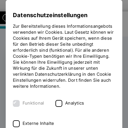
Zur Website der OTH Regensburg
Datenschutzeinstellungen
Zur Bereitstellung dieses Informationsangebots
FAKULTÄT MASCHINENBAU
verwenden wir Cookies. Laut Gesetz können wir
Cookies auf Ihrem Gerät speichern, wenn diese
für den Betrieb dieser Seite unbedingt
erforderlich sind (funktional). Für alle anderen
Cookie-Typen benötigen wir Ihre Einwilligung.
Sie können Ihre Einwilligung jederzeit mit
OTH-Studierende
Wirkung für die Zukunft in unserer unten
verlinkten Datenschutzerklärung in den Cookie
tauchen in die Welt der
Einstellungen widerrufen. Dort finden Sie auch
weitere Informationen.
Wasserkraft ein
Funktional
Analytics
18.12.2024
Externe Inhalte