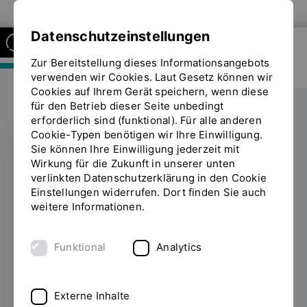
Zur Website der OTH Regensburg
Datenschutzeinstellungen
Zur Bereitstellung dieses Informationsangebots
FAKULTÄT MASCHINENBAU
verwenden wir Cookies. Laut Gesetz können wir
Cookies auf Ihrem Gerät speichern, wenn diese
für den Betrieb dieser Seite unbedingt
erforderlich sind (funktional). Für alle anderen
Cookie-Typen benötigen wir Ihre Einwilligung.
Sie können Ihre Einwilligung jederzeit mit
Numerische
Wirkung für die Zukunft in unserer unten
verlinkten Datenschutzerklärung in den Cookie
Optimierung von
Einstellungen widerrufen. Dort finden Sie auch
weitere Informationen.
Turbinen
Funktional
Analytics
10.06.2022
Auf der Power System
Engneering Conference an der
Westböhmischen Universität Pilsen
Externe Inhalte
präsentierte Prof. Andreas Lesser mit