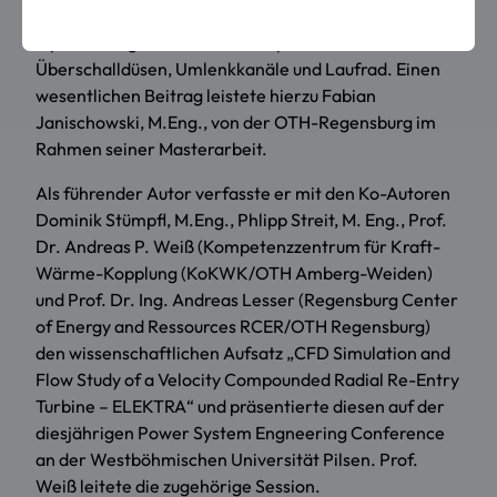
arbeiteten die Regensburger an der numerischen
Optimierung der Turbinenkomponenten wie
Überschalldüsen, Umlenkkanäle und Laufrad. Einen
wesentlichen Beitrag leistete hierzu Fabian
Janischowski, M.Eng., von der OTH-Regensburg im
Rahmen seiner Masterarbeit.
Als führender Autor verfasste er mit den Ko-Autoren
Dominik Stümpfl, M.Eng., Phlipp Streit, M. Eng., Prof.
Dr. Andreas P. Weiß (Kompetenzzentrum für Kraft-
Wärme-Kopplung (KoKWK/OTH Amberg-Weiden)
und Prof. Dr. Ing. Andreas Lesser (
Regensburg Center
of Energy and Ressources RCER/
OTH Regensburg)
den wissenschaftlichen Aufsatz „CFD Simulation and
Flow Study of a Velocity Compounded Radial Re-Entry
Turbine – ELEKTRA“ und präsentierte diesen auf der
diesjährigen Power System Engneering Conference
an der Westböhmischen Universität Pilsen. Prof.
Weiß leitete die zugehörige Session.