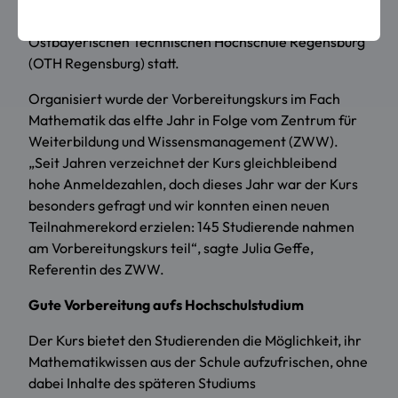
Mathematik-Vorbereitungskurs an der
Ostbayerischen Technischen Hochschule Regensburg
(OTH Regensburg) statt.
Organisiert wurde der Vorbereitungskurs im Fach
Mathematik das elfte Jahr in Folge vom Zentrum für
Weiterbildung und Wissensmanagement (ZWW).
„Seit Jahren verzeichnet der Kurs gleichbleibend
hohe Anmeldezahlen, doch dieses Jahr war der Kurs
besonders gefragt und wir konnten einen neuen
Teilnahmerekord erzielen: 145 Studierende nahmen
am Vorbereitungskurs teil“, sagte Julia Geffe,
Referentin des ZWW.
Gute Vorbereitung aufs Hochschulstudium
Der Kurs bietet den Studierenden die Möglichkeit, ihr
Mathematikwissen aus der Schule aufzufrischen, ohne
dabei Inhalte des späteren Studiums