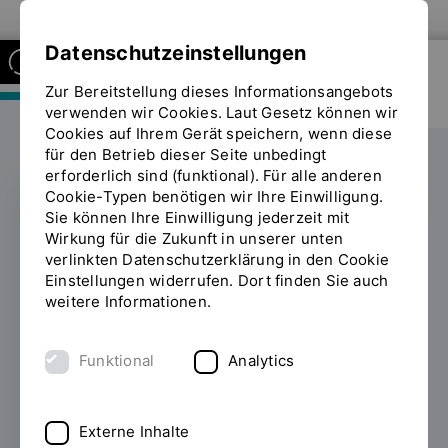
Zur Website der OTH Regensburg
Datenschutzeinstellungen
Zur Bereitstellung dieses Informationsangebots
FAKULTÄT MASCHINENBAU
verwenden wir Cookies. Laut Gesetz können wir
Cookies auf Ihrem Gerät speichern, wenn diese
für den Betrieb dieser Seite unbedingt
erforderlich sind (funktional). Für alle anderen
Cookie-Typen benötigen wir Ihre Einwilligung.
Sie können Ihre Einwilligung jederzeit mit
Neuer
Wirkung für die Zukunft in unserer unten
verlinkten Datenschutzerklärung in den Cookie
Teilnahmerekord beim
Einstellungen widerrufen. Dort finden Sie auch
weitere Informationen.
Vorbereitungskurs
Mathematik
Funktional
Analytics
30.09.2019
Neuer Teilnahmerekord und eine
gute Vorbereitung aufs Studium: 145
Externe Inhalte