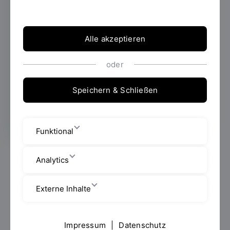
angehende Studierende nahmen am
Vorbereitungskurs Mathematik teil, den die
OTH Regensburg immer vor
Semesterbeginn anbietet.
Alle akzeptieren
oder
Speichern & Schließen
Erstellt von
Julia Geffe
Funktional
Für Studienanfängerinnen und Studienanfänger der
Analytics
Fakultäten Maschinenbau, Elektro- und
Informationstechnik sowie der Studiengänge
Externe Inhalte
Gebäudeklimatik
und Industriedesign der Fakultät
Architektur
fand bereits vor Beginn des
Wintersemesters 2019/2020, und zwar vom 16. bis
Impressum
|
Datenschutz
zum 26. September 2019, ein zweiwöchiger