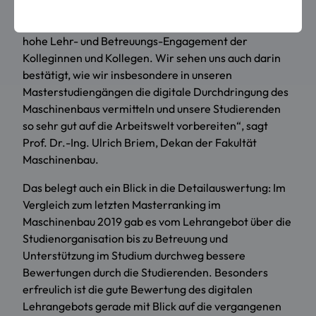
„Das Ergebnis freut mich sehr, denn es würdigt das
hohe Lehr- und Betreuungs-Engagement der
Kolleginnen und Kollegen. Wir sehen uns auch darin
bestätigt, wie wir insbesondere in unseren
Masterstudiengängen die digitale Durchdringung des
Maschinenbaus vermitteln und unsere Studierenden
so sehr gut auf die Arbeitswelt vorbereiten“, sagt
Prof. Dr.-Ing. Ulrich Briem, Dekan der Fakultät
Maschinenbau.
Das belegt auch ein Blick in die Detailauswertung: Im
Vergleich zum letzten Masterranking im
Maschinenbau 2019 gab es vom Lehrangebot über die
Studienorganisation bis zu Betreuung und
Unterstützung im Studium durchweg bessere
Bewertungen durch die Studierenden. Besonders
erfreulich ist die gute Bewertung des digitalen
Lehrangebots gerade mit Blick auf die vergangenen