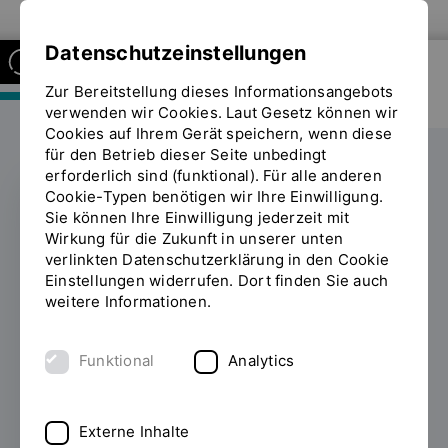
Zur Website der OTH Regensburg
Datenschutzeinstellungen
Zur Bereitstellung dieses Informationsangebots
FAKULTÄT MASCHINENBAU
verwenden wir Cookies. Laut Gesetz können wir
Cookies auf Ihrem Gerät speichern, wenn diese
für den Betrieb dieser Seite unbedingt
erforderlich sind (funktional). Für alle anderen
Cookie-Typen benötigen wir Ihre Einwilligung.
Sie können Ihre Einwilligung jederzeit mit
Maschinenbau auch im
Wirkung für die Zukunft in unserer unten
verlinkten Datenschutzerklärung in den Cookie
Master top
Einstellungen widerrufen. Dort finden Sie auch
weitere Informationen.
22.11.2022
Die OTH Regensburg bekommt
hervorragende Bewertungen von ihren
Funktional
Analytics
Master-Studierenden im Fach
Maschinenbau: Im neuesten Ranking des
Centrums für Hochschulentwicklung (CHE)
Externe Inhalte