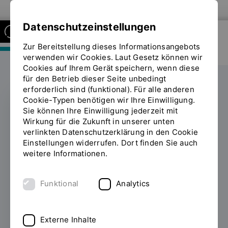
Zur Website der OTH Regensburg
Datenschutzeinstellungen
Zur Bereitstellung dieses Informationsangebots
FAKULTÄT MASCHINENBAU
verwenden wir Cookies. Laut Gesetz können wir
Cookies auf Ihrem Gerät speichern, wenn diese
für den Betrieb dieser Seite unbedingt
erforderlich sind (funktional). Für alle anderen
Cookie-Typen benötigen wir Ihre Einwilligung.
Sie können Ihre Einwilligung jederzeit mit
Lange
Wirkung für die Zukunft in unserer unten
verlinkten Datenschutzerklärung in den Cookie
Forschungstradition in
Einstellungen widerrufen. Dort finden Sie auch
weitere Informationen.
theoretischer und
angewandter
Funktional
Analytics
Mechanik
Externe Inhalte
10.09.2024