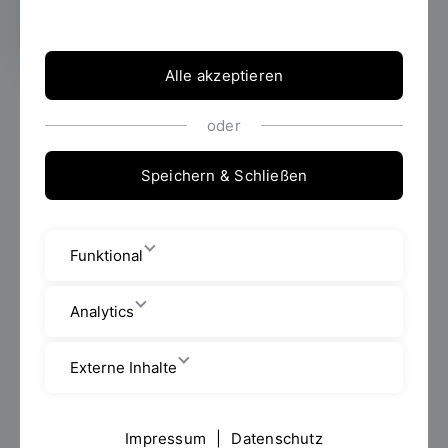
Alle akzeptieren
Die Forschung auf dem Gebiet der Theoretischen und
oder
Angewandten Mechanik hat eine lange Tradition. Die
regelmäßig stattfindende ICTAM (International
Conference on Theoretical and Applied Mechanics)
Speichern & Schließen
ermöglicht einen weltweiten wissenschaftlichen
Austausch. Die erste Konferenz fand bereits 1924 in
Delft (Niederlande) statt. Zum hundertjährigen
Funktional
Jubiläum trafen sich mehr als 2500 Wissenschaftler
aus 55 Ländern in Daegu (Südkorea) zur 26. ICTAM.
Analytics
Prof. Dr. Georg Rill von der Fakultät Maschinenbau
nahm an dieser Konferenz teil und beteiligte sich als
Externe Inhalte
Moderator und korrespondierender Autor eines
Fachbeitrags zum Thema "VEHICLE DYNAMICS WITH
RECURDYN BASED ON THE TMEASY TIRE MODEL".
Impressum
|
Datenschutz