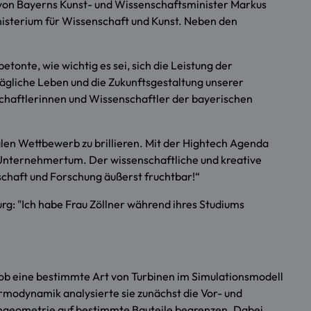
 von Bayerns Kunst- und Wissenschaftsminister Markus
isterium für Wissenschaft und Kunst. Neben den
nte, wie wichtig es sei, sich die Leistung der
ägliche Leben und die Zukunftsgestaltung unserer
schaftlerinnen und Wissenschaftler der bayerischen
alen Wettbewerb zu brillieren. Mit der Hightech Agenda
m Unternehmertum. Der wissenschaftliche und kreative
nschaft und Forschung äußerst fruchtbar!“
rg: "Ich habe Frau Zöllner während ihres Studiums
, ob eine bestimmte Art von Turbinen im Simulationsmodell
modynamik analysierte sie zunächst die Vor- und
engeometrie auf bestimmte Bauteile begrenzen. Dabei