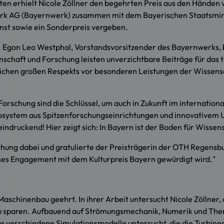
en erhielt Nicole Zöllner den begehrten Preis aus den Händen
werk AG (Bayernwerk) zusammen mit dem Bayerischen Staatsmin
nst sowie ein Sonderpreis vergeben.
Egon Leo Westphal, Vorstandsvorsitzender des Bayernwerks, beto
chaft und Forschung leisten unverzichtbare Beiträge für das t
Zeichen großen Respekts vor besonderen Leistungen der Wissen
rschung sind die Schlüssel, um auch in Zukunft im internation
es Ökosystem aus Spitzenforschungseinrichtungen und innovative
indruckend! Hier zeigt sich: In Bayern ist der Boden für Wisse
eihung dabei und gratulierte der Preisträgerin der OTH Regensbu
ohes Engagement mit dem Kulturpreis Bayern gewürdigt wird."
 Maschinenbau geehrt. In ihrer Arbeit untersucht Nicole Zöllner
zu sparen. Aufbauend auf Strömungsmechanik, Numerik und Ther
 verschiedene Simulationsmodelle untersucht, die die Turbin