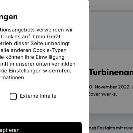
Zur Website der OTH Regensburg
ungen
mationsangebots verwenden wir
FAKULTÄT MASCHINENBAU
 Cookies auf Ihrem Gerät
trieb dieser Seite unbedingt
ür alle anderen Cookie-Typen
ie können Ihre Einwilligung
unft in unserer unten verlinkten
Auszeichnung für Turbinena
ie Einstellungen widerrufen.
ormationen.
11.11.2022
Am Donnerstagabend, 10. November 2022, war
dotierten Wissenschaftspreis des Bayernwerks.
Externe Inhalte
Die Preisverleihung hat im Rahmen eines Festakts mit ru
eptieren