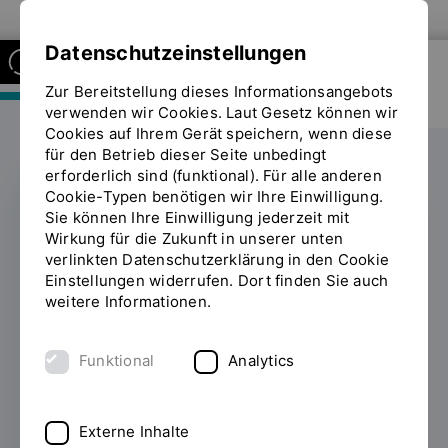
Zur Website der OTH Regensburg
Datenschutzeinstellungen
Zur Bereitstellung dieses Informationsangebots
FAKULTÄT MASCHINENBAU
verwenden wir Cookies. Laut Gesetz können wir
Cookies auf Ihrem Gerät speichern, wenn diese
für den Betrieb dieser Seite unbedingt
erforderlich sind (funktional). Für alle anderen
Cookie-Typen benötigen wir Ihre Einwilligung.
Sie können Ihre Einwilligung jederzeit mit
Konzeptentwicklung
Wirkung für die Zukunft in unserer unten
verlinkten Datenschutzerklärung in den Cookie
einer verbesserten
Einstellungen widerrufen. Dort finden Sie auch
weitere Informationen.
Brauanlage
Funktional
Analytics
14.01.2020
Seit dem Sommersemester 2013
wird das AW-Fach „Verfahrenstechnik
Brauprozess“ für Studierende aller
Externe Inhalte
Fakultäten angeboten. Hierbei wird