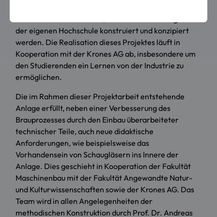
weiteren Verlauf auch mehrere Studiengänge bzw.
Fakultäten miteinschließt, sollte die neue Anlage in
der eigenen Hochschule konstruiert und konzipiert
werden. Die Realisation dieses Projektes läuft in
Kooperation mit der
Krones AG
ab, insbesondere um
den Studierenden ein Lernen von der Industrie zu
ermöglichen.
Die im Rahmen dieser Projektarbeit entstehende
Anlage erfüllt, neben einer Verbesserung des
Brauprozesses durch den Einbau überarbeiteter
technischer Teile, auch neue didaktische
Anforderungen, wie beispielsweise das
Vorhandensein von Schaugläsern ins Innere der
Anlage. Dies geschieht in Kooperation der Fakultät
Maschinenbau mit der Fakultät
Angewandte Natur-
und Kulturwissenschaften
sowie der Krones AG. Das
Team wird in allen Angelegenheiten der
methodischen Konstruktion durch Prof. Dr. Andreas