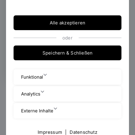
gruppenweise an einer Micro-Brauanlage
Bier gebraut.
Alle akzeptieren
oder
Erstellt von
Maximilian Oblinger,
Jannik Pallmann, Prof. Dr. Andreas
Speichern & Schließen
Wagner, Siegfried Schrammel
Funktional
[
VIDEO 1 - Projektbeschreibung 1
|
VIDEO 2 - 3D-
Analytics
Animation
]
Das Interesse am AW-Fach war so groß, dass eine
Externe Inhalte
Brauanlage nicht mehr ausreichte, um die steigende
Nachfrage zu bedienen. Da dieses Vorhaben ein
Impressum
|
Datenschutz
vielschichtiges Konstruktionsprojekt ist, welches im