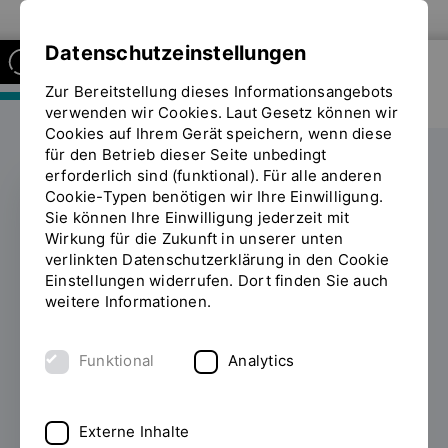
Zur Website der OTH Regensburg
Datenschutzeinstellungen
Zur Bereitstellung dieses Informationsangebots
FAKULTÄT MASCHINENBAU
verwenden wir Cookies. Laut Gesetz können wir
Cookies auf Ihrem Gerät speichern, wenn diese
für den Betrieb dieser Seite unbedingt
erforderlich sind (funktional). Für alle anderen
Cookie-Typen benötigen wir Ihre Einwilligung.
Sie können Ihre Einwilligung jederzeit mit
GIRLS’DAY & BOYS’DAY
Wirkung für die Zukunft in unserer unten
verlinkten Datenschutzerklärung in den Cookie
Klischeefreie
Einstellungen widerrufen. Dort finden Sie auch
weitere Informationen.
Orientierung mit
Tiefgang
Funktional
Analytics
14.04.2025
Technik für Mädchen, Soziales
für Jungs? An der OTH Regensburg ist das
Externe Inhalte