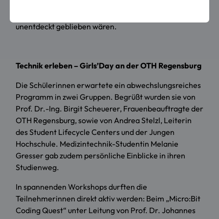
Interesse zu wecken, Hemmschwellen abzubauen –
und Perspektiven zu eröffnen, die sonst vielleicht
unentdeckt geblieben wären.
Technik erleben – Girls’Day an der OTH Regensburg
Die Schülerinnen erwartete ein abwechslungsreiches
Programm in zwei Gruppen. Begrüßt wurden sie von
Prof. Dr.-Ing. Birgit Scheuerer, Frauenbeauftragte der
OTH Regensburg, sowie von Andrea Stelzl, Leiterin
des Student Lifecycle Centers und der Jungen
Hochschule. Medizintechnik-Studentin Melanie
Gresser gab zudem persönliche Einblicke in ihren
Studienweg.
In spannenden Workshops durften die
Teilnehmerinnen direkt aktiv werden: Beim „Micro:Bit
Coding Quest“ unter Leitung von Prof. Dr. Johannes