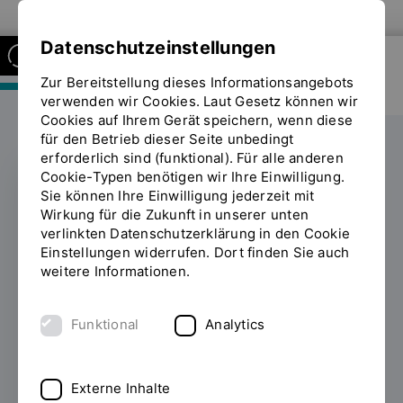
Zur Website der OTH Regensburg
Datenschutzeinstellungen
Zur Bereitstellung dieses Informationsangebots
FAKULTÄT MASCHINENBAU
verwenden wir Cookies. Laut Gesetz können wir
Cookies auf Ihrem Gerät speichern, wenn diese
für den Betrieb dieser Seite unbedingt
erforderlich sind (funktional). Für alle anderen
Cookie-Typen benötigen wir Ihre Einwilligung.
Sie können Ihre Einwilligung jederzeit mit
Internationaler
Wirkung für die Zukunft in unserer unten
verlinkten Datenschutzerklärung in den Cookie
Workshop rund um
Einstellungen widerrufen. Dort finden Sie auch
weitere Informationen.
muskuloskelettale
Belastungen
Funktional
Analytics
22.03.2019
Zusammen mit seinem Team
vom Labor für Biomechanik leitete Prof. Dr.-
Externe Inhalte