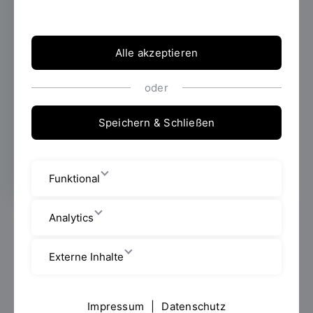
Ing. Sebastian Dendorfer einen
international besetzten Workshop, der sich
unter anderem mit der Berechnung von
muskuloskelettalen Belastungen befasste.
Alle akzeptieren
oder
Erstellt von
Prof. Dr.-Ing. Sebastian
Speichern & Schließen
Dendorfer
Funktional
Analytics
Vom 4. bis 7. März 2019 veranstaltete das Labor für
Biomechanik von der Fakultät Maschinenbau den
internationalen Workshop „Musculoskeletal
Externe Inhalte
Computation“ an der Ostbayerischen Technischen
Hochschule Regensburg (OTH Regensburg).
Teilnehmerinnen und Teilnehmer aus der Forschung
Impressum
|
Datenschutz