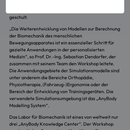
und Industrie aus acht Ländern wurden in der
Berechnung von Belastungen im menschlichen Körper
geschult.
„Die Weiterentwicklung von Modellen zur Berechnung
der Biomechanik des menschlichen
Bewegungsapparates ist ein essenzieller Schritt für
gezielte Anwendungen in der personalisierten
Medizin“, so Prof. Dr.-Ing. Sebastian Dendorfer, der
zusammen mit seinem Team den Workshop leitete.
Die Anwendungsgebiete der Simulationsmodelle sind
unter anderem die Bereiche Orthopädie,
Physiotherapie, (Fahrzeug-)Ergonomie oder der
Bereich der Entwicklung von Trainingsgeräten. Die
verwendete Simulationsumgebung ist das „AnyBody
Modelling System“.
Das Labor für Biomechanik ist eines von weltweit nur
drei „AnyBody Knowledge Center“. Der Workshop