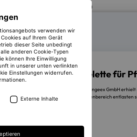
Zur Website der OTH Regensburg
ungen
mationsangebots verwenden wir
FAKULTÄT MASCHINENBAU
 Cookies auf Ihrem Gerät
trieb dieser Seite unbedingt
ür alle anderen Cookie-Typen
ie können Ihre Einwilligung
unft in unserer unten verlinkten
Innovative Exoskelette für P
ie Einstellungen widerrufen.
ormationen.
27.09.2019
Für die Gründung der engeex GmbH erhielt
spezialisiert, die den unteren Rückenbereich entlasten s
Externe Inhalte
Erstellt von
Brigitte Kauer
eptieren