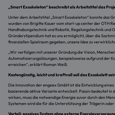
„Smart Exoskeleton“ beschreibt als Arbeitstitel das Proj
Unter dem Arbeitstitel „Smart Exoskeleton“ konnte das 
wurden von Brigitte Kauer vom start-up center der OTH Re
Handhabungstechnik und Robotik, Regelungstechnik und Opt
Gründerstipendium hat es uns ermöglicht, über die Sachmit
finanziellen Spielraum gegeben, unsere Idee zu verwirklic
„Wir verfolgen mit unserer Gründung die Vision, Menschen 
Automatisierungslösungen, beispielsweise aufgrund der K
erreichen“, erklärt Roman Weiß.
Kostengünstig, leicht und kraftvoll soll das Exoskelett sei
Die Innovation der engeex GmbH ist die Entwicklung eines k
basierende aktive Variante entwickelt. Passiv bedeutet in
wirken, muss die notwendige Energie zuvor durch den Mens
Systemen wird die für die Unterstützung der Trägerin ode
Vorteil: passives System ohne externe Energieversorgun