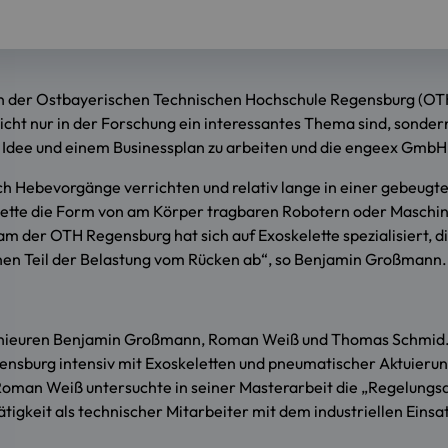
r Ostbayerischen Technischen Hochschule Regensburg (OTH Re
 nicht nur in der Forschung ein interessantes Thema sind, sonde
r Idee und einem Businessplan zu arbeiten und die engeex GmbH
h Hebevorgänge verrichten und relativ lange in einer gebeugte
elette die Form von am Körper tragbaren Robotern oder Maschin
 der OTH Regensburg hat sich auf Exoskelette spezialisiert, d
nen Teil der Belastung vom Rücken ab“, so Benjamin Großmann.
ieuren Benjamin Großmann, Roman Weiß und Thomas Schmid. Di
gensburg intensiv mit Exoskeletten und pneumatischer Aktuier
oman Weiß untersuchte in seiner Masterarbeit die „Regelungsa
ätigkeit als technischer Mitarbeiter mit dem industriellen Ei