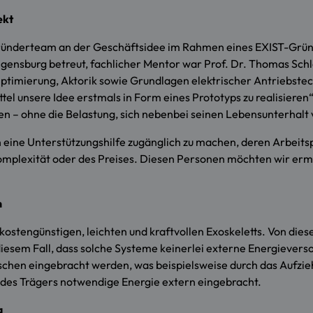
ekt
Gründerteam an der Geschäftsidee im Rahmen eines EXIST-Grün
gensburg betreut, fachlicher Mentor war Prof. Dr. Thomas Sch
imierung, Aktorik sowie Grundlagen elektrischer Antriebstechn
tel unsere Idee erstmals in Form eines Prototyps zu realisier
hen – ohne die Belastung, sich nebenbei seinen Lebensunterhalt
eine Unterstützungshilfe zugänglich zu machen, deren Arbeitspl
omplexität oder des Preises. Diesen Personen möchten wir erm
n
ostengünstigen, leichten und kraftvollen Exoskeletts. Von dies
 diesem Fall, dass solche Systeme keinerlei externe Energievers
chen eingebracht werden, was beispielsweise durch das Aufzie
r des Trägers notwendige Energie extern eingebracht.
g