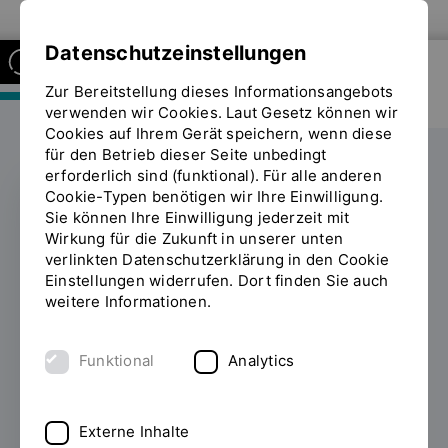
Zur Website der OTH Regensburg
Datenschutzeinstellungen
Zur Bereitstellung dieses Informationsangebots
FAKULTÄT MASCHINENBAU
verwenden wir Cookies. Laut Gesetz können wir
Cookies auf Ihrem Gerät speichern, wenn diese
für den Betrieb dieser Seite unbedingt
erforderlich sind (funktional). Für alle anderen
Cookie-Typen benötigen wir Ihre Einwilligung.
Sie können Ihre Einwilligung jederzeit mit
Innovative Ansätze zur
Wirkung für die Zukunft in unserer unten
verlinkten Datenschutzerklärung in den Cookie
Steuerung
Einstellungen widerrufen. Dort finden Sie auch
weitere Informationen.
innerbetrieblicher
Routenzüge
Funktional
Analytics
23.09.2019
Welche innovativen Ansätze für
die Steuerung innerbetrieblicher
Externe Inhalte