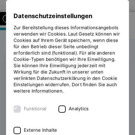
Zur Website der OTH Regensburg
Datenschutzeinstellungen
Zur Bereitstellung dieses Informationsangebots
FAKULTÄT MASCHINENBAU
verwenden wir Cookies. Laut Gesetz können wir
Cookies auf Ihrem Gerät speichern, wenn diese
für den Betrieb dieser Seite unbedingt
erforderlich sind (funktional). Für alle anderen
Cookie-Typen benötigen wir Ihre Einwilligung.
Sie können Ihre Einwilligung jederzeit mit
Infineon Regensburg
Wirkung für die Zukunft in unserer unten
verlinkten Datenschutzerklärung in den Cookie
unterstützt die OTH
Einstellungen widerrufen. Dort finden Sie auch
weitere Informationen.
Regensburg mit
technischer Spende
Funktional
Analytics
11.02.2025
Externe Inhalte