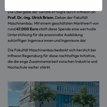
und Abfälle reduziert werden.
Die Übergabe der Geräte erfolgte durch Infineon an
Prof. Dr.-Ing. Ulrich Briem
, Dekan der Fakultät
Maschinenbau. Mit einem geschätzten Marktwert von
rund
47.000 Euro
stellt diese Spende eine wertvolle
Unterstützung für die praxisnahe Ausbildung
zukünftiger Ingenieurinnen und Ingenieure dar.
Die Fakultät Maschinenbau bedankt sich herzlich bei
Infineon Regensburg für diese nachhaltige Initiative,
die die enge Zusammenarbeit zwischen Industrie und
Hochschule weiter stärkt.