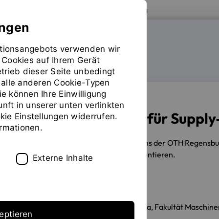
Zur Website der OTH Regensburg
ungen
mationsangebots verwenden wir
FAKULTÄT MASCHINENBAU
 Cookies auf Ihrem Gerät
trieb dieser Seite unbedingt
ür alle anderen Cookie-Typen
ie können Ihre Einwilligung
unft in unserer unten verlinkten
Ideenwettbewerb für Suppl
ie Einstellungen widerrufen.
ormationen.
13.11.2018
Drei Studierenden-Teams der OTH Regensburg
Experten aus der Industrie zu präsentieren.
Externe Inhalte
Erstellt von
Prof. Stefan Galka, Fakultät Maschin
eptieren