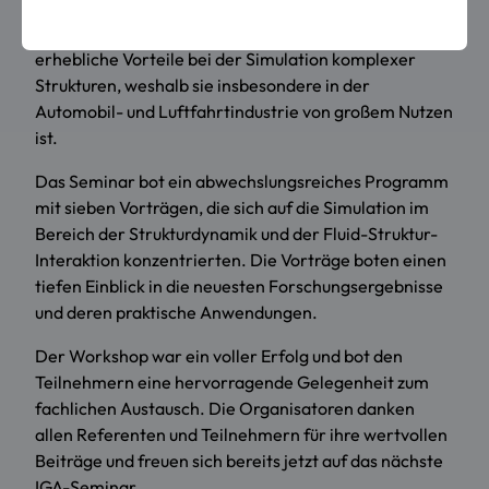
kombiniert und dadurch präzisere Simulationen und
Analysen in der Ingenieurswelt ermöglicht. Sie bietet
erhebliche Vorteile bei der Simulation komplexer
Strukturen, weshalb sie insbesondere in der
Automobil- und Luftfahrtindustrie von großem Nutzen
ist.
Das Seminar bot ein abwechslungsreiches Programm
mit sieben Vorträgen, die sich auf die Simulation im
Bereich der Strukturdynamik und der Fluid-Struktur-
Interaktion konzentrierten. Die Vorträge boten einen
tiefen Einblick in die neuesten Forschungsergebnisse
und deren praktische Anwendungen.
Der Workshop war ein voller Erfolg und bot den
Teilnehmern eine hervorragende Gelegenheit zum
fachlichen Austausch. Die Organisatoren danken
allen Referenten und Teilnehmern für ihre wertvollen
Beiträge und freuen sich bereits jetzt auf das nächste
IGA-Seminar.