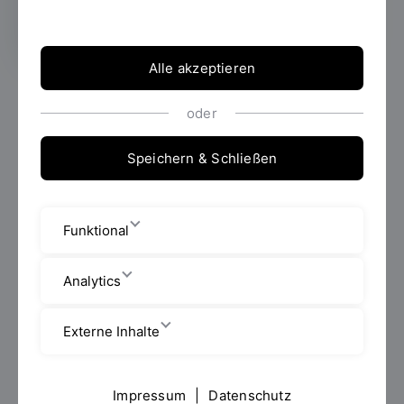
Alle akzeptieren
Am 22. und 23. Juli 2024 hat das Labor FEM der
oder
Fakultät Maschinenbau einen Workshop zum Thema
Isogeometrische Analyse (IGA) veranstaltet.
Laborleiter Prof. Dr.-Ing. Marcus Wagner konnte als
Speichern & Schließen
Gäste Prof. Dr.-Ing. habil. Roland Wüchner (Institut
für Statik und Dynamik der TU Braunschweig), fünf
Doktoranden der TU Braunschweig und der TU
Funktional
München sowie Kooperationspartner der Firma
DynaMore und von BMW begrüßen.
Analytics
Im Rahmen des Workshops wurden aktuelle
Forschungsthemen ausgetauscht und der Einsatz der
Externe Inhalte
IGA für industrielle Fragestellungen diskutiert. IGA ist
eine innovative Methode, die CAD (Computer-Aided
Design) und FEM (Finite-Elemente-Methode)
Impressum
|
Datenschutz