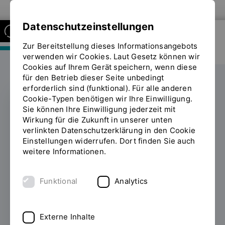
Zur Website der OTH Regensburg
Datenschutzeinstellungen
Zur Bereitstellung dieses Informationsangebots
FAKULTÄT MASCHINENBAU
verwenden wir Cookies. Laut Gesetz können wir
Cookies auf Ihrem Gerät speichern, wenn diese
für den Betrieb dieser Seite unbedingt
erforderlich sind (funktional). Für alle anderen
Cookie-Typen benötigen wir Ihre Einwilligung.
Sie können Ihre Einwilligung jederzeit mit
Grenzenloses
Wirkung für die Zukunft in unserer unten
verlinkten Datenschutzerklärung in den Cookie
Potenzial: IGA-
Einstellungen widerrufen. Dort finden Sie auch
weitere Informationen.
Workshop des FEM-
Labors begeistert
Funktional
Analytics
Teilnehmer
Externe Inhalte
06.08.2024