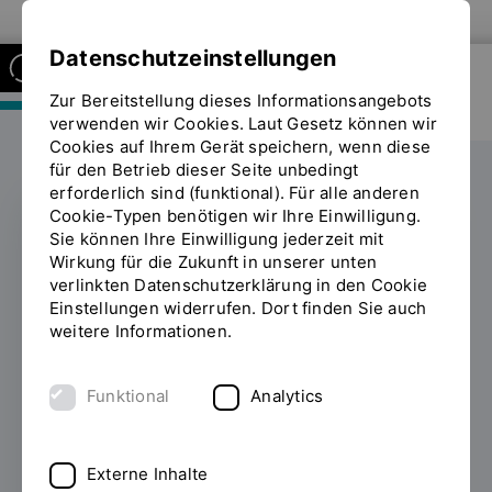
Zur Website der OTH Regensburg
Datenschutzeinstellungen
Zur Bereitstellung dieses Informationsangebots
FAKULTÄT MASCHINENBAU
verwenden wir Cookies. Laut Gesetz können wir
Cookies auf Ihrem Gerät speichern, wenn diese
für den Betrieb dieser Seite unbedingt
erforderlich sind (funktional). Für alle anderen
Cookie-Typen benötigen wir Ihre Einwilligung.
Sie können Ihre Einwilligung jederzeit mit
FLÜGGE-Stipendium
Wirkung für die Zukunft in unserer unten
verlinkten Datenschutzerklärung in den Cookie
"LipoPro" an der OTH
Einstellungen widerrufen. Dort finden Sie auch
weitere Informationen.
Regensburg
Funktional
Analytics
01.07.2020
Doktorand Andreas Eigenberger
entwickelt ein Produkt zur
Eigenfetttransplantation. Für sein Projekt,
Externe Inhalte
das in Kooperation mit dem