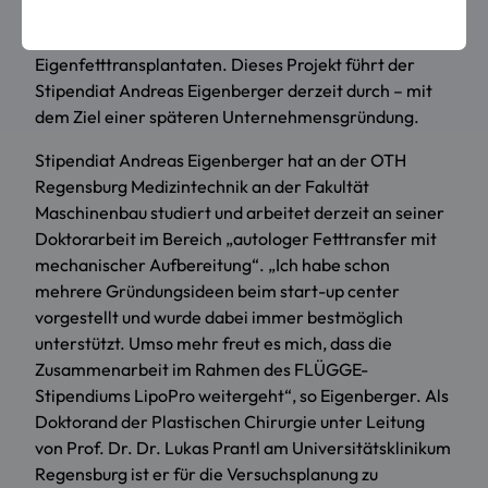
Stipendiums LipoPro steht die Entwicklung eines
Komplettsystems zur mechanischen Aufbereitung von
Eigenfetttransplantaten. Dieses Projekt führt der
Stipendiat Andreas Eigenberger derzeit durch – mit
dem Ziel einer späteren Unternehmensgründung.
Stipendiat Andreas Eigenberger hat an der OTH
Regensburg
Medizintechnik
an der Fakultät
Maschinenbau studiert und arbeitet derzeit an seiner
Doktorarbeit im Bereich „autologer Fetttransfer mit
mechanischer Aufbereitung“. „Ich habe schon
mehrere Gründungsideen beim start-up center
vorgestellt und wurde dabei immer bestmöglich
unterstützt. Umso mehr freut es mich, dass die
Zusammenarbeit im Rahmen des FLÜGGE-
Stipendiums LipoPro weitergeht“, so Eigenberger. Als
Doktorand der Plastischen Chirurgie unter Leitung
von Prof. Dr. Dr. Lukas Prantl am Universitätsklinikum
Regensburg ist er für die Versuchsplanung zu