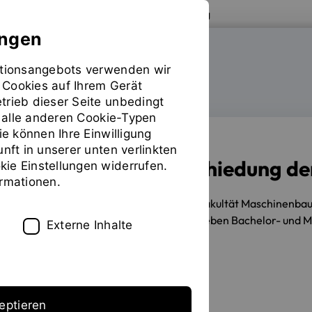
Zur Website der OTH Regensburg
ungen
mationsangebots verwenden wir
FAKULTÄT MASCHINENBAU
 Cookies auf Ihrem Gerät
trieb dieser Seite unbedingt
ür alle anderen Cookie-Typen
ie können Ihre Einwilligung
unft in unserer unten verlinkten
Festliche Verabschiedung de
ie Einstellungen widerrufen.
ormationen.
07.05.2019
Feierlich entließ die Fakultät Maschinenb
Wintersemester 2018/2019 aus sieben Bachelor- und 
Externe Inhalte
Erstellt von
Daniela Stang
eptieren