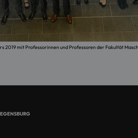
 2019 mit Professorinnen und Professoren der Fakultät Masch
REGENSBURG