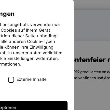
Zur Website der OTH Regensburg
ungen
mationsangebots verwenden wir
FAKULTÄT MASCHINENBAU
 Cookies auf Ihrem Gerät
trieb dieser Seite unbedingt
ür alle anderen Cookie-Typen
ie können Ihre Einwilligung
unft in unserer unten verlinkten
Feierliche Absolventenfeier
ie Einstellungen widerrufen.
ormationen.
29.10.2019
Im Sommersemester 2019 graduierten an der
Oktober 2019 wurden davon 111 Absolventinnen und Abso
Externe Inhalte
Erstellt von
Daniela Stang
eptieren