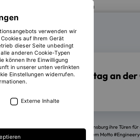
Zur Website der OTH Regensburg
ungen
mationsangebots verwenden wir
FAKULTÄT MASCHINENBAU
 Cookies auf Ihrem Gerät
trieb dieser Seite unbedingt
ür alle anderen Cookie-Typen
ie können Ihre Einwilligung
unft in unserer unten verlinkten
Erfolgreicher Infotag an de
ie Einstellungen widerrufen.
ormationen.
30.07.2024
Externe Inhalte
Am 12.07.2024 öffnete die OTH Regensburg ihre Türen für 
Kulturwissenschaften (ANK). Unter dem Motto #Engineery
eptieren