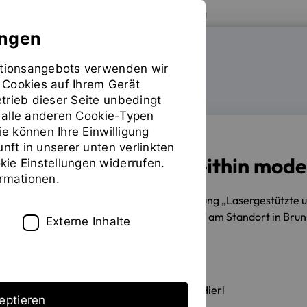
Zur Website der OTH Regensburg
ungen
mationsangebots verwenden wir
FAKULTÄT MASCHINENBAU
 Cookies auf Ihrem Gerät
trieb dieser Seite unbedingt
ür alle anderen Cookie-Typen
ie können Ihre Einwilligung
unft in unserer unten verlinkten
Einblicke in die weithin mo
ie Einstellungen widerrufen.
ormationen.
21.05.2019
Im Rahmen der Vorlesung „Lasergestützte u
Hierl die "Silberhorn Blechtechnik" am Standort in Brun
Externe Inhalte
Erstellt von
Prof. Dr. Stefan Hierl
eptieren