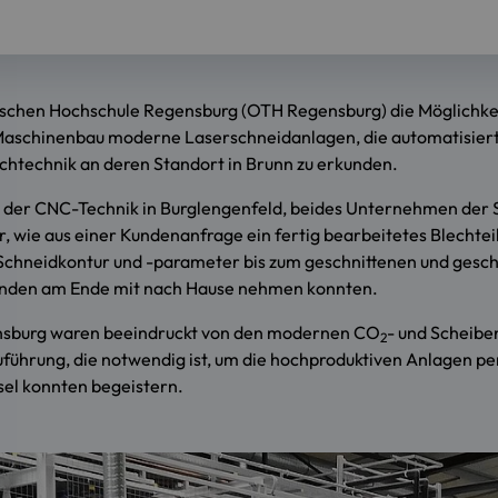
nischen Hochschule Regensburg (OTH Regensburg) die Möglichkei
ät Maschinenbau moderne Laserschneidanlagen, die automatisier
echtechnik an deren Standort in Brunn zu erkunden.
e der CNC-Technik in Burglengenfeld, beides Unternehmen der S
, wie aus einer Kundenanfrage ein fertig bearbeitetes Blechtei
eidkontur und -parameter bis zum geschnittenen und geschli
renden am Ende mit nach Hause nehmen konnten.
ensburg waren beeindruckt von den modernen CO
- und Scheibe
2
uführung, die notwendig ist, um die hochproduktiven Anlagen p
l konnten begeistern.