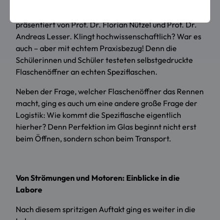
„DRINK-VOLUTION: Perfektion im Glas – Die Kunst
der digitalen Zwillinge verstehen und gestalten“,
präsentiert von Prof. Dr. Florian Nützel und Prof. Dr.
Andreas Lesser. Klingt hochwissenschaftlich? War es
auch – aber mit echtem Praxisbezug! Denn die
Schülerinnen und Schüler testeten selbstgedruckte
Flaschenöffner an echten Speziflaschen.
Neben der Frage, welcher Flaschenöffner das Rennen
macht, ging es auch um eine andere große Frage der
Logistik: Wie kommt die Speziflasche eigentlich
hierher? Denn Perfektion im Glas beginnt nicht erst
beim Öffnen, sondern schon beim Transport.
Von Strömungen und Motoren: Einblicke in die
Labore
Nach diesem spritzigen Auftakt ging es weiter in die