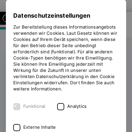
Zur Website der OTH Regensburg
Datenschutzeinstellungen
Zur Bereitstellung dieses Informationsangebots
FAKULTÄT MASCHINENBAU
verwenden wir Cookies. Laut Gesetz können wir
Cookies auf Ihrem Gerät speichern, wenn diese
für den Betrieb dieser Seite unbedingt
erforderlich sind (funktional). Für alle anderen
Cookie-Typen benötigen wir Ihre Einwilligung.
Sie können Ihre Einwilligung jederzeit mit
„DRINK-VOLUTION“
Wirkung für die Zukunft in unserer unten
verlinkten Datenschutzerklärung in den Cookie
am Goethe-
Einstellungen widerrufen. Dort finden Sie auch
weitere Informationen.
Gymnasium: Wenn
Flaschenöffner die
Funktional
Analytics
Wissenschaft
revolutionieren
Externe Inhalte