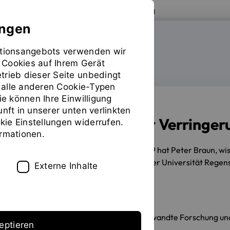
Zur Website der OTH Regensburg
ungen
mationsangebots verwenden wir
FAKULTÄT MASCHINENBAU
 Cookies auf Ihrem Gerät
trieb dieser Seite unbedingt
ür alle anderen Cookie-Typen
ie können Ihre Einwilligung
unft in unserer unten verlinkten
Doktorarbeit über Verringer
ie Einstellungen widerrufen.
ormationen.
18.10.2019
Am 18. September 2019 hat Peter Braun, w
Regensburg, seine Promotion an der Universität Regensb
Externe Inhalte
Erstellt von
Institut für Angewandte Forschung u
eptieren