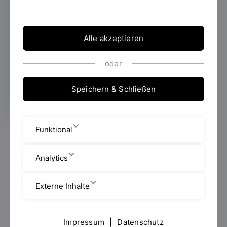
Zollner Elektronik AG, den Prof. Stefan Galka
in seine Vorlesung eingeladen hatte.
Alle akzeptieren
oder
Erstellt von
Prof. Stefan Galka
Speichern & Schließen
Funktional
Am 25. November 2019 diskutierte Tobias Traurig von
der
Zollner Elektronik AG
im Rahmen der Vorlesung
Analytics
„Digitale Fabrikplanung“ von Prof. Stefan Galka über
die Herausforderungen und Lösungsansätze für eine
digitale Prozessplanung.
Externe Inhalte
Die Zollner Elektronik AG mit Sitz in Zandt gehört zu
den Top 15 EMS-Dienstleister (Electronics
Impressum
|
Datenschutz