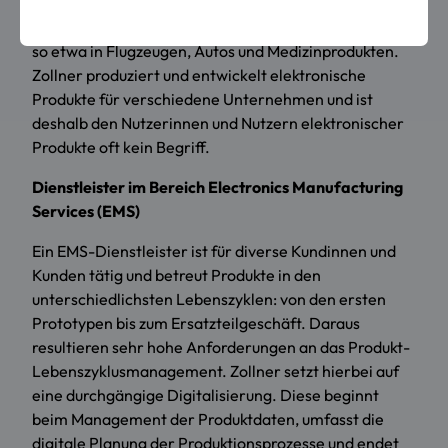
Manufacturing Services) weltweit. Von Zollner
hergestellte Produkte finden sich in vielen Bereichen –
so etwa in Flugzeugen, Autos und Medizinprodukten.
Zollner produziert und entwickelt elektronische
Produkte für verschiedene Unternehmen und ist
deshalb den Nutzerinnen und Nutzern elektronischer
Produkte oft kein Begriff.
Dienstleister im Bereich Electronics Manufacturing
Services (EMS)
Ein EMS-Dienstleister ist für diverse Kundinnen und
Kunden tätig und betreut Produkte in den
unterschiedlichsten Lebenszyklen: von den ersten
Prototypen bis zum Ersatzteilgeschäft. Daraus
resultieren sehr hohe Anforderungen an das Produkt-
Lebenszyklusmanagement. Zollner setzt hierbei auf
eine durchgängige Digitalisierung. Diese beginnt
beim Management der Produktdaten, umfasst die
digitale Planung der Produktionsprozesse und endet