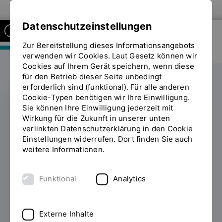
Zur Website der OTH Regensburg
Datenschutzeinstellungen
Zur Bereitstellung dieses Informationsangebots
FAKULTÄT MASCHINENBAU
verwenden wir Cookies. Laut Gesetz können wir
Cookies auf Ihrem Gerät speichern, wenn diese
für den Betrieb dieser Seite unbedingt
erforderlich sind (funktional). Für alle anderen
Cookie-Typen benötigen wir Ihre Einwilligung.
Sie können Ihre Einwilligung jederzeit mit
Digitale
Wirkung für die Zukunft in unserer unten
verlinkten Datenschutzerklärung in den Cookie
Transformation in der
Einstellungen widerrufen. Dort finden Sie auch
weitere Informationen.
Prozessplanung
Funktional
Analytics
02.01.2020
Wie sehen die
Herausforderungen und Lösungsansätze für
eine digitale Prozessplanung aus? – Darüber
Externe Inhalte
sprach Gastdozent Tobias Traurig von der