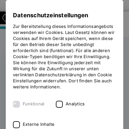
Zur Website der OTH Regensburg
Datenschutzeinstellungen
Zur Bereitstellung dieses Informationsangebots
FAKULTÄT MASCHINENBAU
verwenden wir Cookies. Laut Gesetz können wir
Cookies auf Ihrem Gerät speichern, wenn diese
für den Betrieb dieser Seite unbedingt
erforderlich sind (funktional). Für alle anderen
Cookie-Typen benötigen wir Ihre Einwilligung.
Sie können Ihre Einwilligung jederzeit mit
Die automobile
Wirkung für die Zukunft in unserer unten
verlinkten Datenschutzerklärung in den Cookie
Fortbewegung als
Einstellungen widerrufen. Dort finden Sie auch
weitere Informationen.
Hörerlebnis
Funktional
Analytics
31.10.2018
Wie lässt sich das Hörerlebnis von
Fahrzeugen optimieren? Dazu forscht die
OTH Regensburg zusammen mit der CHP
Externe Inhalte
Messtechnik GmbH und der OvGU