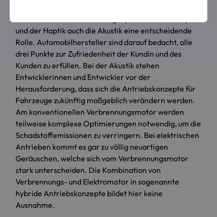
Beim Erlebnis eines Fahrzeugs spielt neben der Optik
und der Haptik auch die Akustik eine entscheidende
Rolle. Automobilhersteller sind darauf bedacht, alle
drei Punkte zur Zufriedenheit der Kundin und des
Kunden zu erfüllen. Bei der Akustik stehen
Entwicklerinnen und Entwickler vor der
Herausforderung, dass sich die Antriebskonzepte für
Fahrzeuge zukünftig maßgeblich verändern werden.
Am konventionellen Verbrennungsmotor werden
teilweise komplexe Optimierungen notwendig, um die
Schadstoffemissionen zu verringern. Bei elektrischen
Antrieben kommt es gar zu völlig neuartigen
Geräuschen, welche sich vom Verbrennungsmotor
stark unterscheiden. Die Kombination von
Verbrennungs- und Elektromotor in sogenannte
hybride Antriebskonzepte bildet hier keine
Ausnahme.