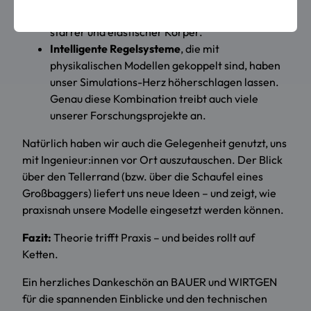
Kräften, Bewegungen
und der Interaktion
starrer und elastischer Körper.
Intelligente Regelsysteme
, die mit
physikalischen Modellen gekoppelt sind, haben
unser Simulations-Herz höherschlagen lassen.
Genau diese Kombination treibt auch viele
unserer Forschungsprojekte an.
Natürlich haben wir auch die Gelegenheit genutzt, uns
mit Ingenieur:innen vor Ort auszutauschen. Der Blick
über den Tellerrand (bzw. über die Schaufel eines
Großbaggers) liefert uns neue Ideen – und zeigt, wie
praxisnah unsere Modelle eingesetzt werden können.
Fazit:
Theorie trifft Praxis – und beides rollt auf
Ketten.
Ein herzliches Dankeschön an BAUER und WIRTGEN
für die spannenden Einblicke und den technischen