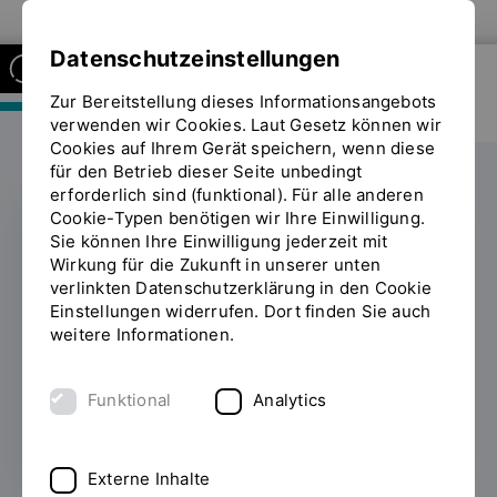
Zur Website der OTH Regensburg
Datenschutzeinstellungen
Zur Bereitstellung dieses Informationsangebots
FAKULTÄT MASCHINENBAU
verwenden wir Cookies. Laut Gesetz können wir
Cookies auf Ihrem Gerät speichern, wenn diese
für den Betrieb dieser Seite unbedingt
erforderlich sind (funktional). Für alle anderen
Cookie-Typen benötigen wir Ihre Einwilligung.
Sie können Ihre Einwilligung jederzeit mit
Baumaschinen zum
Wirkung für die Zukunft in unserer unten
verlinkten Datenschutzerklärung in den Cookie
Anfassen – MKS-Labor
Einstellungen widerrufen. Dort finden Sie auch
weitere Informationen.
auf der bauma 2025
Funktional
Analytics
30.04.2025
Externe Inhalte