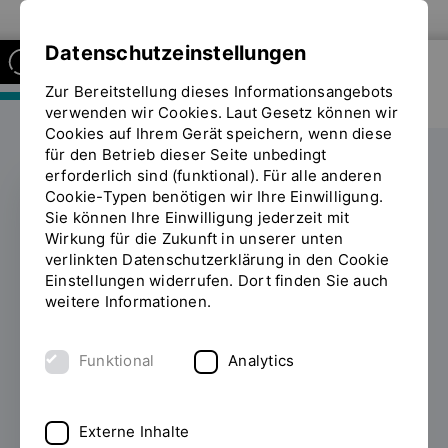
Zur Website der OTH Regensburg
Datenschutzeinstellungen
Zur Bereitstellung dieses Informationsangebots
FAKULTÄT MASCHINENBAU
verwenden wir Cookies. Laut Gesetz können wir
Cookies auf Ihrem Gerät speichern, wenn diese
für den Betrieb dieser Seite unbedingt
erforderlich sind (funktional). Für alle anderen
Cookie-Typen benötigen wir Ihre Einwilligung.
Sie können Ihre Einwilligung jederzeit mit
REISEKOSTENZUSCHUSS
Wirkung für die Zukunft in unserer unten
verlinkten Datenschutzerklärung in den Cookie
Auslandsaufenthalt
Einstellungen widerrufen. Dort finden Sie auch
weitere Informationen.
trotz kleinem
Geldbeutel
Funktional
Analytics
11.02.2025
Von Kanada bis Neuseeland, von
Norwegen bis Südafrika: Dank einer
Externe Inhalte