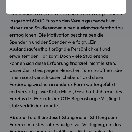
eine wichtige Lücke.
Dafür haben zwischen 2018 und 2024 Privatpersonen
insgesamt 6000 Euro an den Verein gespendet, um
bisher zehn Studierenden einen Auslandsaufenthalt zu
ermöglichen. Die Motivation beschreiben die
Spenderin und der Spender wie folgt: „Ein
Auslandsaufenthalt prägt die Persönlichkeit und
erweitert den Horizont. Doch viele Studierende
können sich diese Erfahrung finanziell nicht leisten.
Unser Ziel ist es, jungen Menschen Türen zu öffnen, die
ihnen sonst verschlossen blieben.“ Und diese
Förderung wird nun in anderer Form weitergeführt
und verstetigt, wie Katja Meier, Geschäftsführerin des
Vereins der Freunde der OTH Regensburg e.V., jüngst
stolz verkünden konnte.
Ab sofort stellt die Josef-Stanglmeier-Stiftung dem
Verein ein festes Jahresbudget zur Verfügung, um das
Förderprogramm fortzuführen. „Es freut mich, dass