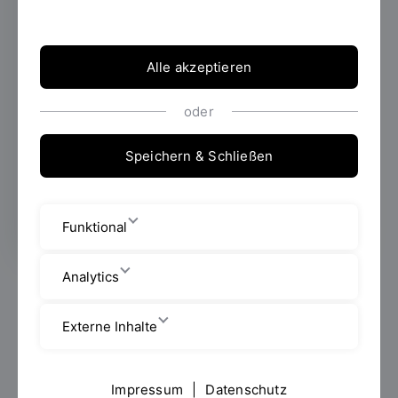
05.02.2025
Zum Auftakt des Formats
Treffpunkt Hochschule im Jahr 2025 hat die
IHK Regensburg für Oberpfalz/Kelheim an
Alle akzeptieren
die OTH Regensburg eingeladen. Rund 50
Gäste aus mehr als 40 Unternehmen aus der
oder
Region waren am 28.01.2025 gekommen,
um sich zum Thema „Mythos Wasserstoff -
Speichern & Schließen
wie können KMU davon profitieren?“ zu
informieren und auszutauschen.
Funktional
Analytics
Referenten waren die beiden Professoren Dr.-Ing.
Belal Dawoud und Dr.-Ing Johannes Eckstein.
Externe Inhalte
Außerdem wurde das bayerisch-tschechische
Forschungsprojekt Hydromun – H2 für Kommunen und
KMUs (kleine und mittlere Unternehmen), das mit
Impressum
|
Datenschutz
Mitteln des EU-Förderprogramms INTERREG