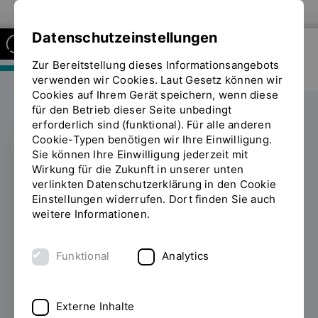
Zur Website der OTH Regensburg
Datenschutzeinstellungen
Zur Bereitstellung dieses Informationsangebots
FAKULTÄT MASCHINENBAU
verwenden wir Cookies. Laut Gesetz können wir
Cookies auf Ihrem Gerät speichern, wenn diese
für den Betrieb dieser Seite unbedingt
erforderlich sind (funktional). Für alle anderen
Cookie-Typen benötigen wir Ihre Einwilligung.
Sie können Ihre Einwilligung jederzeit mit
TREFFPUNKT HOCHSCHULE
Wirkung für die Zukunft in unserer unten
2025
verlinkten Datenschutzerklärung in den Cookie
Einstellungen widerrufen. Dort finden Sie auch
Auftaktveranstaltung
weitere Informationen.
des Treffpunkts
Funktional
Analytics
Hochschule an der
OTH Regensburg
Externe Inhalte