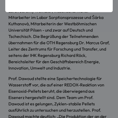
gefördert wird, vorgestellt; die Präsentation erfolgte
durch Jeremy Weindler, wissenschaftlicher
Mitarbeiter im Labor Sorptionsprozesse und Šárka
Kuthanová, Mitarbeiterin der Westböhmischen
Universität Pilsen - und zwar auf Deutsch und
Tschechisch. Die Begrüßung der Teilnehmenden
übernahmen für die OTH Regensburg Dr. Marcus Graf,
Leiter des Zentrums für Forschung und Transfer, und
seitens der IHK Regensburg Richard Röck,
Bereichsleiter für den Geschäftsbereich Energie,
Innovation, Umwelt und Industrie.
Prof. Dawoud stellte eine Speichertechnologie für
Wasserstoff vor, die auf einer REDOX-Reaktion von
Eisenoxid-Pellets beruht, die überwiegend aus
Eisenerz hergestellt sind. Dem Team um Prof.
Dawoud ist es gelungen, Zyklen-stabile Pellets
ausführlich zu untersuchen und herzustellen. Prof.
Dawoud machte deutlich: „Die Produktion der an der