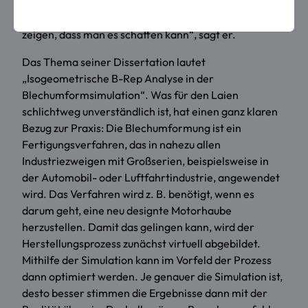
auch aus seiner Herkunft: „Gerade als Nicht-
Akademiker-Kind will ich diesen Weg gehen, um zu
zeigen, dass man es schaffen kann“, sagt er.
Das Thema seiner Dissertation lautet
„Isogeometrische B-Rep Analyse in der
Blechumformsimulation“. Was für den Laien
schlichtweg unverständlich ist, hat einen ganz klaren
Bezug zur Praxis: Die Blechumformung ist ein
Fertigungsverfahren, das in nahezu allen
Industriezweigen mit Großserien, beispielsweise in
der Automobil- oder Luftfahrtindustrie, angewendet
wird. Das Verfahren wird z. B. benötigt, wenn es
darum geht, eine neu designte Motorhaube
herzustellen. Damit das gelingen kann, wird der
Herstellungsprozess zunächst virtuell abgebildet.
Mithilfe der Simulation kann im Vorfeld der Prozess
dann optimiert werden. Je genauer die Simulation ist,
desto besser stimmen die Ergebnisse dann mit der