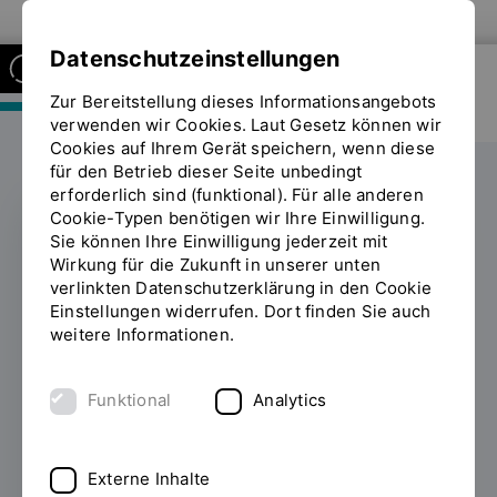
Zur Website der OTH Regensburg
Datenschutzeinstellungen
Zur Bereitstellung dieses Informationsangebots
FAKULTÄT MASCHINENBAU
verwenden wir Cookies. Laut Gesetz können wir
Cookies auf Ihrem Gerät speichern, wenn diese
für den Betrieb dieser Seite unbedingt
erforderlich sind (funktional). Für alle anderen
Cookie-Typen benötigen wir Ihre Einwilligung.
Sie können Ihre Einwilligung jederzeit mit
Auf dem Weg zum
Wirkung für die Zukunft in unserer unten
verlinkten Datenschutzerklärung in den Cookie
Doktortitel
Einstellungen widerrufen. Dort finden Sie auch
weitere Informationen.
21.11.2022
Christoph Hollweck,
wissenschaftlicher Mitarbeiter im Labor
Funktional
Analytics
Finite-Elemente-Methode, erhält für sein
Promotionsvorhaben ein Stipendium der
Stiftung der Deutschen Wirtschaft. Sein Ziel:
Externe Inhalte