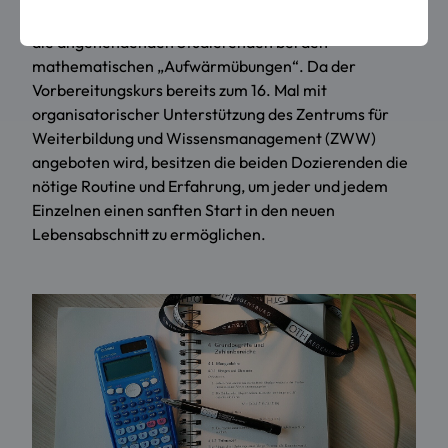
Prof. Dr. Valter Böhm von der Fakultät Maschinenbau
die angehendenden Studierenden bei den
mathematischen „Aufwärmübungen“. Da der
Vorbereitungskurs bereits zum 16. Mal mit
organisatorischer Unterstützung des Zentrums für
Weiterbildung und Wissensmanagement (ZWW)
angeboten wird, besitzen die beiden Dozierenden die
nötige Routine und Erfahrung, um jeder und jedem
Einzelnen einen sanften Start in den neuen
Lebensabschnitt zu ermöglichen.