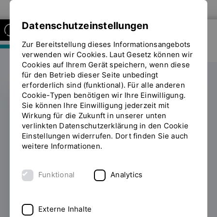
Zur Website der OTH Regensburg
Datenschutzeinstellungen
Zur Bereitstellung dieses Informationsangebots
FAKULTÄT MASCHINENBAU
verwenden wir Cookies. Laut Gesetz können wir
Cookies auf Ihrem Gerät speichern, wenn diese
für den Betrieb dieser Seite unbedingt
erforderlich sind (funktional). Für alle anderen
Cookie-Typen benötigen wir Ihre Einwilligung.
Sie können Ihre Einwilligung jederzeit mit
MATHEMATIK
Wirkung für die Zukunft in unserer unten
verlinkten Datenschutzerklärung in den Cookie
Angst vor Mathe?
Einstellungen widerrufen. Dort finden Sie auch
weitere Informationen.
Nicht bei uns!
Funktional
Analytics
19.09.2025
Entspannt in die
Hochschulmathematik starten – das ist das
Ziel von 110 Studienanfängerinnen und -
Externe Inhalte
anfängern, die bereits vor dem offiziellen