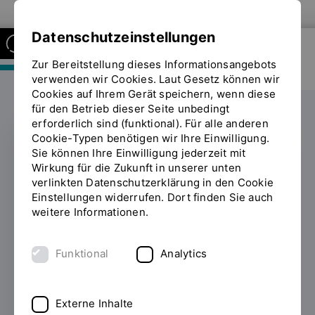
Zur Website der OTH Regensburg
Datenschutzeinstellungen
Zur Bereitstellung dieses Informationsangebots
FAKULTÄT MASCHINENBAU
verwenden wir Cookies. Laut Gesetz können wir
Cookies auf Ihrem Gerät speichern, wenn diese
für den Betrieb dieser Seite unbedingt
erforderlich sind (funktional). Für alle anderen
Cookie-Typen benötigen wir Ihre Einwilligung.
Sie können Ihre Einwilligung jederzeit mit
REGENSBURGER
Wirkung für die Zukunft in unserer unten
HOCHSCHULTAG
verlinkten Datenschutzerklärung in den Cookie
Einstellungen widerrufen. Dort finden Sie auch
Alle Infos zum
weitere Informationen.
Studieren in
Funktional
Analytics
Regensburg
08.02.2023
157 Vorträge, 92
Externe Inhalte