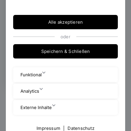
Ausstellerinnen und Aussteller: Die
Universität Regensburg (UR), die
Ostbayerische Technische Hochschule
Alle akzeptieren
Regensburg (OTH Regensburg) und die
Hochschule für katholische Kirchenmusik und
Musikpädagogik Regensburg (HfKM)
oder
präsentieren sich und ihr umfassendes
Studienangebot am Freitag, 17. Februar
Speichern & Schließen
2023, von 8 bis 14 Uhr beim Regensburger
Hochschultag.
Funktional
Analytics
Künstliche Intelligenz oder Kirchenmusik? Informatik?
Lehramt? Philosophie? Oder doch lieber nach dem
Externe Inhalte
Studium einer klassischen Ingenieurswissenschaft die
Energiewende vorantreiben? Über die ganze
Bandbreite an Studienmöglichkeiten können sich
Impressum
|
Datenschutz