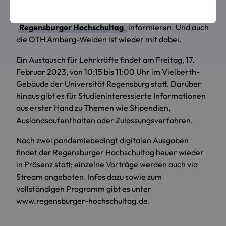
Studieninteressierte vor Ort auf dem gemeinsamen
Campus von Universität und OTH Regensburg beim
Regensburger Hochschultag
informieren. Und auch
die OTH Amberg-Weiden ist wieder mit dabei.
Ein Austausch für Lehrkräfte findet am Freitag, 17.
Februar 2023, von 10:15 bis 11:00 Uhr im Vielberth-
Gebäude der Universität Regensburg statt. Darüber
hinaus gibt es für Studieninteressierte Informationen
aus erster Hand zu Themen wie Stipendien,
Auslandsaufenthalten oder Zulassungsverfahren.
Nach zwei pandemiebedingt digitalen Ausgaben
findet der Regensburger Hochschultag heuer wieder
in Präsenz statt; einzelne Vorträge werden auch via
Stream angeboten. Infos dazu sowie zum
vollständigen Programm gibt es unter
www.regensburger-hochschultag.de.